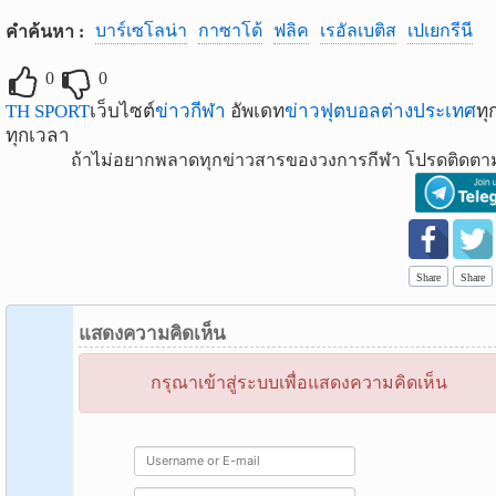
บาร์เซโลน่า
กาซาโด้
ฟลิค
เรอัลเบติส
เปเยกรีนี
คำค้นหา :
0
0
TH SPORT
เว็บไซต์
ข่าวกีฬา
อัพเดท
ข่าวฟุตบอลต่างประเทศ
ทุ
ทุกเวลา
ถ้าไม่อยากพลาดทุกข่าวสารของวงการกีฬา โปรดติดตาม
Share
Share
แสดงความคิดเห็น
กรุณาเข้าสู่ระบบเพื่อแสดงความคิดเห็น