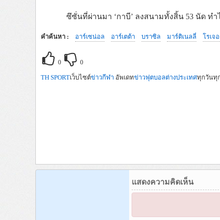
ซึซั่นที่ผ่านมา
‘
กาบี
’
ลงสนามทั้งสิ้น
53
นัด
ทำไ
คำค้นหา :
อาร์เซน่อล
อาร์เตต้า
บราซิล
มาร์ติเนลลี่
โรเจอ
0
0
TH SPORT
เว็บไซต์
ข่าวกีฬา
อัพเดท
ข่าวฟุตบอลต่างประเทศ
ทุกวันทุ
แสดงความคิดเห็น