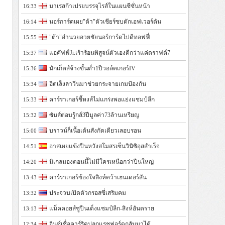
มาเรสก้าเปรยบรรจุไรส์ในแผนซีซั่นหน้า
16:33
นอร์การ์ดเผย"ต้า"ตัวเชียร์ซบตักเอฟเวอร์ตัน
16:14
"ต้า"อำนวยอวยชัยนอร์การ์ดไปดีทอฟฟี่
15:55
แอคัฟฟ์Jr.เร้าร้อนพิสูจน์ตัวเองดีกว่าแค่ดราฟต์7
15:37
นักเก็ตส์จ้างขั้นต่ำ1ปีวอล์คเกอร์IV
15:36
ฮีตเล็งลาวีนมาช่วยกระจายเกมป้องกัน
15:34
คาร์ราเกอร์ชี้หงส์ไม่แกร่งพอแย่งแชมป์ลีก
15:33
ซันส์ต่อบรู้กส์3ปีมูลค่า73ล้านเหรียญ
15:32
บราวน์ก็เนื้อเต้นสังกัดเดียวเลอบรอน
15:00
อาสเผยแข้งปืนหวังสโมสรเซ็นวินิซิอุสสำเร็จ
14:51
มิเกลมองตอนนี้ไม่มีใครเหนือกว่าปืนใหญ่
14:20
คาร์ราเกอร์ข้องใจสิงห์คว้าเฮนเดอร์สัน
13:43
ประจวบเปิดตัวกรอสซี่เสริมคม
13:32
แม็คคอยส์ชูปืนเต็งแชมป์ลีก-สิงห์อันตราย
13:13
อินซ์เชื่อคาร์ริคปลุกแรชฟอร์ดกลับมาได้
12:34