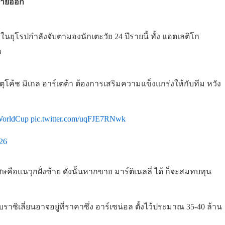
อขายออก
นยุโรปกำลังจับตามองนักเตะวัย 24 ปีรายนี้ ทั้ง แอตเลติโก
ง
ตุโค้ช มิเกล อาร์เตต้า ต้องการเสริมความแข็งแกร่งให้กับทีม หวัง
6
orldCup
pic.twitter.com/uqFJE7RNwk
026
เศษคือแนวุกฝั่งซ้าย ดังนั้นหากขาย มาร์ติเนลลี่ ได้ ก็จะสมทบทุน
าซิเลี่ยนอาจอยู่ที่ราคาซึ่ง อาร์เซน่อล ตั้งไว้ประมาณ 35-40 ล้าน