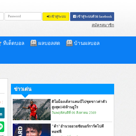
เข้าสู่ระบบ
เข้าสู่ระบบด้วย facebook
สมัครสมาชิก
ทีเด็ดบอล
ผลบอลสด
บ้านผลบอล
ข่าวเด่น
 :
ดิโอม็องเด้ลาแคมป์ไปชุดขาวค่าตัว
สูงสุด140ล้านยูโร
วันพฤหัสบดีที่ 06 สิงหาคม 2569
"ต้า"อำนวยอวยชัยนอร์การ์ดไปดี
ทอฟฟี่