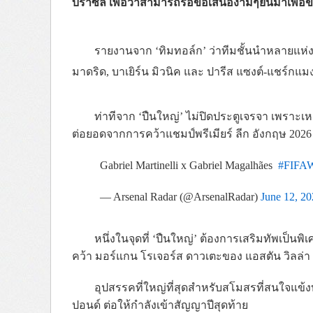
บราซิล เพื่อว่าสามารถรอข้อเสนองามๆยื่นมาเพื่
รายงานจาก ‘ทิมทอล์ก’ ว่าทีมชั้นนำหลายแห่งใ
มาดริด, บาเยิร์น มิวนิค และ ปารีส แซงต์-แชร์กแม
ท่าทีจาก ‘ปืนใหญ่’ ไม่ปิดประตูเจรจา เพราะเห
ต่อยอดจากการคว้าแชมป์พรีเมียร์ ลีก อังกฤษ 202
Gabriel Martinelli x Gabriel Magalhães
#FIFAW
— Arsenal Radar (@ArsenalRadar)
June 12, 2
หนึ่งในจุดที่ ‘ปืนใหญ่’ ต้องการเสริมทัพเป็นพิ
คว้า มอร์แกน โรเจอร์ส ดาวเตะของ แอสตัน วิลล่า
อุปสรรคที่ใหญ่ที่สุดสำหรับสโมสรที่สนใจแข้งบร
ปอนด์ ต่อให้กำลังเข้าสัญญาปีสุดท้าย