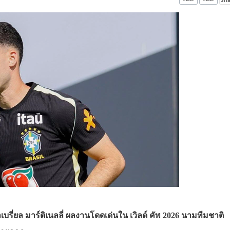
บรี่ยล มาร์ติเนลลี่ ผลงานโดดเด่นใน เวิลด์ คัพ 2026 นามทีมชาติ