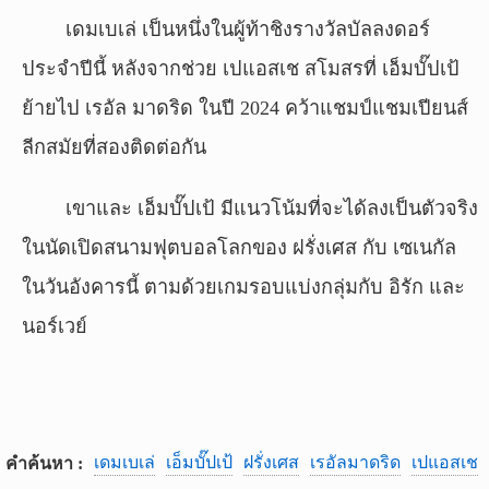
เดมเบเล่ เป็นหนึ่งในผู้ท้าชิงรางวัลบัลลงดอร์
ประจำปีนี้ หลังจากช่วย เปแอสเช สโมสรที่ เอ็มบั๊ปเป้
ย้ายไป เรอัล มาดริด ในปี 2024 คว้าแชมป์แชมเปียนส์
ลีกสมัยที่สองติดต่อกัน
เขาและ เอ็มบั๊ปเป้ มีแนวโน้มที่จะได้ลงเป็นตัวจริง
ในนัดเปิดสนามฟุตบอลโลกของ ฝรั่งเศส กับ เซเนกัล
ในวันอังคารนี้ ตามด้วยเกมรอบแบ่งกลุ่มกับ อิรัก และ
นอร์เวย์
เดมเบเล่
เอ็มบั๊ปเป้
ฝรั่งเศส
เรอัลมาดริด
เปแอสเช
คำค้นหา :