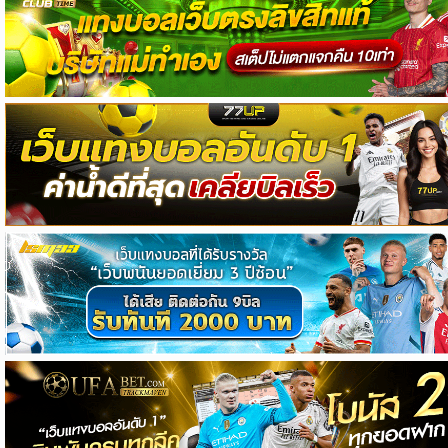
วิเคราะห์
บอล
วิเคราะห์
NFL
วิเคราะห์
NBA
ทีเด็ด
บอล
แกล
ล
อรี่
สาว
งาม