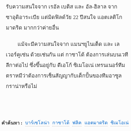
รับความสนใจจาก เรอัล เบติส และ อัล-ฮิลาล จาก
ซาอุดิอาระเบีย แต่มิดฟิลด์วัย 22 ปีสนใจ แอตเลติโก
มาดริด มากกว่าค่ายอื่น
แม้จะมีความสนใจจาก แมนฯยูไนเต็ด และ เล
เวอร์คูเซ่น ด้วยเช่นกัน แต่ กาซาโด้ ต้องการเล่นบนเวที
ลีกาต่อไป ซึ่งขึ้นอยู่กับ ดีเอโก้ ซิเมโอเน่ เทรนเนอร์ทีม
ตราหมีว่าต้องการเซ็นสัญญากับเด็กปั้นของทีมอาซูล
กราน่าหรือไม่
บาร์เซโลน่า
กาซาโด้
ฟลิค
แอตมาดริด
ซิเมโอเน่
คำค้นหา :