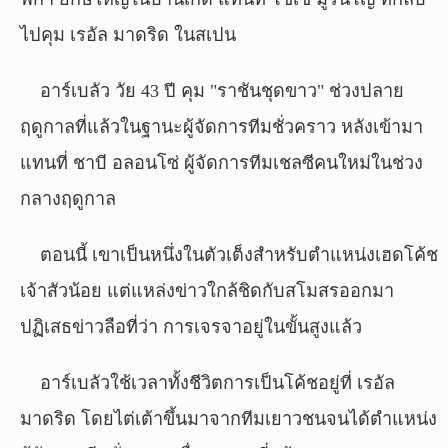
ไปคุม เรอัล มาดริด ในสเปน
อาร์เบลัว วัย 43 ปี คุม "ราชันชุดขาว" ช่วงปลาย
ฤดูกาลที่แล้วในฐานะผู้จัดการทีมชั่วคราว หลังเข้ามา
แทนที่ ชาบี อลอนโซ่ ผู้จัดการทีมเชลซีคนใหม่ในช่วง
กลางฤดูกาล
ตอนนี้ เขาเป็นหนึ่งในตัวเต็งสำหรับตำแหน่งเฮดโค้ช
เจ้าสัวน้อย แต่แหล่งข่าวใกล้ชิดกับสโมสรออกมา
ปฏิเสธข่าวลือที่ว่า การเจรจาอยู่ในขั้นสูงแล้ว
อาร์เบลัวใช้เวลาทั้งชีวิตการเป็นโค้ชอยู่ที่ เรอัล
มาดริด โดยไต่เต้าขึ้นมาจากทีมเยาวชนจนได้ตำแหน่ง