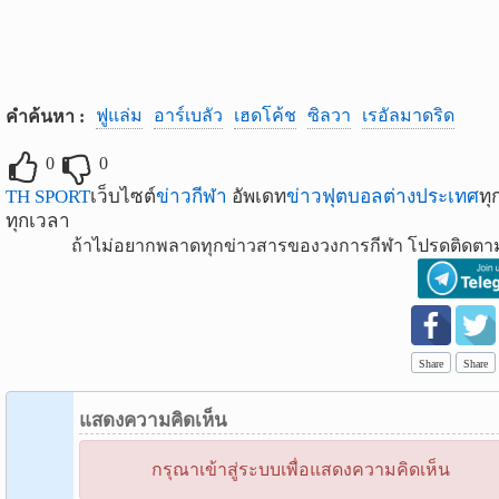
ฟูแล่ม
อาร์เบลัว
เฮดโค้ช
ซิลวา
เรอัลมาดริด
คำค้นหา :
0
0
TH SPORT
เว็บไซต์
ข่าวกีฬา
อัพเดท
ข่าวฟุตบอลต่างประเทศ
ทุ
ทุกเวลา
ถ้าไม่อยากพลาดทุกข่าวสารของวงการกีฬา โปรดติดตาม
Share
Share
แสดงความคิดเห็น
กรุณาเข้าสู่ระบบเพื่อแสดงความคิดเห็น