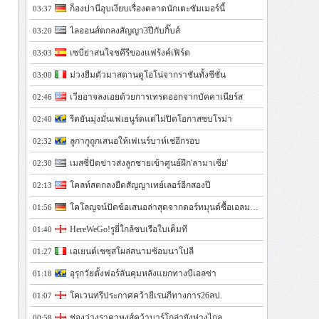
ก็องปานีอุบเงียบเรื่องตลาดนักเตะซัมเมอร์นี้
03:37
ไลออนส์ตกลงสัญญา3ปีกับกิ๊บส์
03:20
เซบีย่าสนใจชคีรีของแฟร้งค์เฟิร์ต
03:03
ม่วงยืมตัวมาสตานตูโอโน่จากราชันทั้งซีซั่น
03:00
เวียอาจลงเอยด้วยการเทรดออกจากบัคคาเนียร์ส
02:46
รีดยันมุ่งมั่นเฟเยนูร์ดแต่ไม่ปิดโอกาสซบโรม่า
02:40
ลูกากูถูกเสนอให้เฟเนร์บาห์เช่อีกรอบ
02:32
เมสซี่ปัดข่าวส่งลูกชายเข้าศูนย์ฝึก'ลามาเซีย'
02:30
โคลท์สตกลงยืดสัญญาเทย์เลอร์อีกสองปี
02:13
โคโลญจน์ปัดข้อเสนอล่าสุดจากดอร์ทมุนด์ซื้อเอลมาลา
01:56
HereWeGo!รูยี่ใกล้ซบเรือใบเต็มที
01:40
เอเยนต์เชซุสโผล่สนามซ้อมนาโปลี
01:27
อุรุกวัยตั้งฟอร์ลันคุมหลังแยกทางบีเอลซ่า
01:18
โคเวนทรีประกาศคว้ายีเรนกีทางการ26ลป.
01:07
ช่องว่างราคาหงส์คว้าบาร์โกล่ายังห่างไกล
00:58