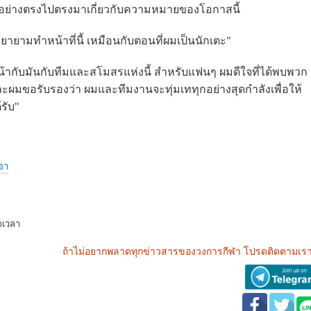
ูดอย่างตรงไปตรงมาเกี่ยวกับความหมายของโอกาสนี้
มทำหน้าที่นี้ เหมือนกับตอนที่ผมเป็นนักเตะ"
ญหน้ากับมันกับทีมและสโมสรแห่งนี้ สำหรับแฟนๆ ผมดีใจที่ได้พบพวก
ผมขอรับรองว่า ผมและทีมงานจะทุ่มเททุกอย่างสุดกำลังเพื่อให้
รับ"
ยอา
กเวลา
ถ้าไม่อยากพลาดทุกข่าวสารของวงการกีฬา โปรดติดตามเรา