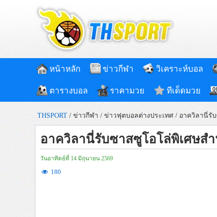
หน้าหลัก
ข่าวกีฬา
วิเคราะห์บอล
ตารางบอล
ราคามวย
ทีเด็ดมวย
THSPORT
/
ข่าวกีฬา
/
ข่าวฟุตบอลต่างประเทศ
/
อาควิลานี่ร
อาควิลานี่รับซาสซูโอโล่พิเศษส
วันอาทิตย์ที่ 14 มิถุนายน 2569
180