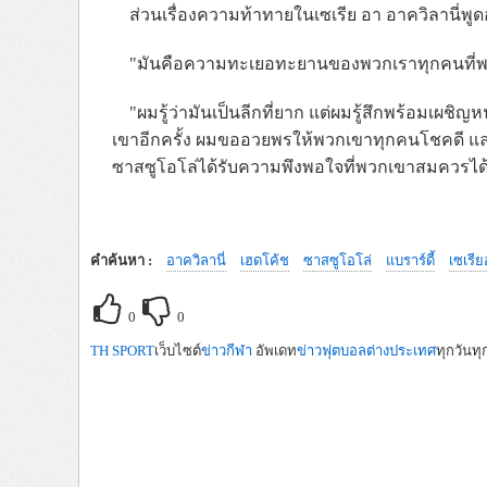
ส่วนเรื่องความท้าทายในเซเรีย อา อาควิลานี่พ
"มันคือความทะเยอทะยานของพวกเราทุกคนที่พยายา
"ผมรู้ว่ามันเป็นลีกที่ยาก แต่ผมรู้สึกพร้อมเผชิ
เขาอีกครั้ง ผมขออวยพรให้พวกเขาทุกคนโชคดี และ
ซาสซูโอโล่ได้รับความพึงพอใจที่พวกเขาสมควรได้
คำค้นหา :
อาควิลานี่
เฮดโค้ช
ซาสซูโอโล่
แบราร์ดี้
เซเรี
0
0
TH SPORT
เว็บไซต์
ข่าวกีฬา
อัพเดท
ข่าวฟุตบอลต่างประเทศ
ทุกวันทุ