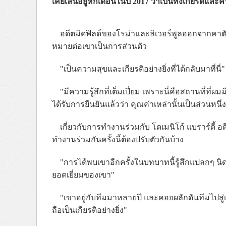
เคยเล่นอยู่หกเดือนในปี 2017 ว่าเป็นทั้งเกียรติและค
อดีตมิดฟิลด์ของโรม่าและลิเวอร์พูลออกจากคาตันซา
หมายต่อเขาเป็นการส่วนตัว
"เป็นความสุขและเกียรติอย่างยิ่งที่ได้กลับมาที่นี่"
"มีความรู้สึกที่เต็มเปี่ยม เพราะนี่คือสถานที่ที่ผ
ได้รับการยืนยันแล้วว่า คุณค่าเหล่านั้นเป็นส่วนหนึ่
เกี่ยวกับการทำงานร่วมกับ โดเมนิโก้ แบราร์ดี้ อดี
ทำงานร่วมกันครั้งนี้ต้องปรับตัวกันบ้าง
"การได้พบเขาอีกครั้งในบทบาทนี้รู้สึกแปลกๆ น
ยอดเยี่ยมของเขา"
"เขาอยู่กับทีมมาหลายปี และคอยผลักดันทีมไปสู
ถือเป็นเกียรติอย่างยิ่ง"