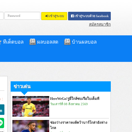
เข้าสู่ระบบ
เข้าสู่ระบบด้วย facebook
สมัครสมาชิก
ทีเด็ดบอล
ผลบอลสด
บ้านผลบอล
ข่าวเด่น
 :
HereWeGo!รูยี่ใกล้ซบเรือใบเต็มที
วันเสาร์ที่ 08 สิงหาคม 2569
ช่องว่างราคาหงส์คว้าบาร์โกล่ายังห่าง
ไกล