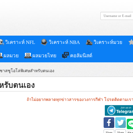
วิเคราะห์ NFL
วิเคราะห์ NBA
วิเคราะห์มวย
ผลมวย
ผลมวยไทย
คอลัมนิสต์
ับซาสซูโอโล่พิเศษสำหรับตนเอง
ำหรับตนเอง
ถ้าไม่อยากพลาดทุกข่าวสารของวงการกีฬา โปรดติดตามเรา
Share
Share