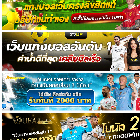
วิเคราะห์
บอล
วิเคราะห์
NFL
วิเคราะห์
NBA
ทีเด็ด
บอล
แกล
ล
อรี่
สาว
งาม