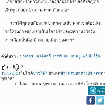
โอกาสที่จะรักษานักเตะไว้ด้วยกันได้จริง สิ่งสำคัญคือ
เงินทุน กลยุทธ์ และความสม่ำเสมอ"
"เราได้พูดคุยกับพวกเขาทุกคนแล้ว พวกเขาต้องเห็น
ว่าโครงการของเราเป็นเรื่องจริงและมีความจริงจัง
การเลื่อนชั้นคือเป้าหมายเดียวของเรา"
มาเตอุส
เครตินสกี้
เวสต์แฮม
แมนยู
พรีเมียร์ลีก
คำค้นหา :
0
0
TH SPORT
เว็บไซต์
ข่าวกีฬา
อัพเดท
ข่าวฟุตบอลต่างประเทศ
ทุ
ทุกเวลา
ถ้าไม่อยากพลาดทุกข่าวสารของวงการกีฬา โปรดติดตาม