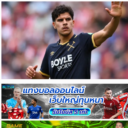
ข่าว
บอล
ไทย
ข่าว
ฟุตบอล
ต่าง
ประเทศ
ข่าว
NBA
ข่าว
NFL
คอ
ลัม
นิ
สต์