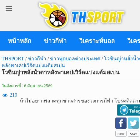
เข้า
สู่
ระบบ
หน้าหลัก
ข่าวกีฬา
วิเคราะห์บอล
วิเค
THSPORT
/
ข่าวกีฬา
/
ข่าวฟุตบอลต่างประเทศ
/
โวซินญ่าหลั่งน้
หลังพาเคปเวิร์ดแบ่งแต้มสเปน
เข้าสู่ระบบ
โวซินญ่าหลั่งน้ำตาหลังพาเคปเวิร์ดแบ่งแต้มสเปน
เข้าสู่ระบบด้วย facebook
วันอังคารที่ 16 มิถุนายน 2569
สมัคร
210
ถ้าไม่อยากพลาดทุกข่าวสารของวงการกีฬา โปรดติดตาม
สมาชิก
ข่าว
กีฬา
Share
Share