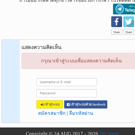
ถ้าไม่อยากพลาดทุกข่าวสารของวงการกีฬา โปรดติดตาม
Share
Share
แสดงความคิดเห็น
กรุณาเข้าสู่ระบบเพื่อแสดงความคิดเห็น
เข้าสู่ระบบ
เข้าสู่ระบบด้วย facebook
สมัครสมาชิก
|
ลืมรหัสผ่าน
Copyright © 24 AUG 2017 - 2026
TH Sport