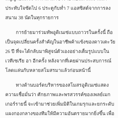
ประทับใจซัดไป 6 ประตูกับท่ำ 7 แอสซิสต์จากการลง
สนาม 38 นัดในทุกรายการ
การย้ายมาร่วมทัพอูดิเนเซ่แบบถาวรในครั้งนี้ ถือ
เป็นจุดเปลี่ยนครั้งสำคัญในอาชีพค้าแข้งของดาวเตะวัย
26 ปี ที่จะได้กลับมาพิสูจน์ตัวเองอย่างเต็มรูปแบบใน
เวทีเซเรีย อา อีกครั้ง หลังจากที่เคยผ่านประสบการณ์
โลดแล่นกับหลายสโมสรมาแล้วก่อนหน้านี้
ทางด้านบอร์ดบริหารของสโมสรอูดิเนเซ่แสดง
ความเชื่อมั่นว่า ศักยภาพและพรสวรรค์ของเพลย์เมก
เกอร์รายนี้ จะเข้ามาช่วยเพิ่มมิติในเกมรุกและยกระดับ
แผงกองกลางของทีมให้มีความอันตรายมากยิ่งขึ้น เพื่อ