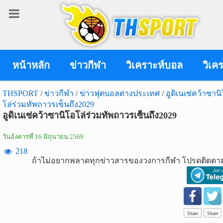
เข้า
สู่
ระบบ
หน้าหลัก
ข่าวกีฬา
วิเคราะห์บอล
วิเค
THSPORT
/
ข่าวกีฬา
/
ข่าวฟุตบอลต่างประเทศ
/
อูดิเนเซ่คว้าซาน
โล่ร่วมทัพถาวรเซ็นถึง2029
เข้าสู่ระบบ
อูดิเนเซ่คว้าซานิโอโล่ร่วมทัพถาวรเซ็นถึง2029
เข้าสู่ระบบด้วย facebook
วันอังคารที่ 16 มิถุนายน 2569
สมัคร
218
ถ้าไม่อยากพลาดทุกข่าวสารของวงการกีฬา โปรดติดตาม
สมาชิก
ข่าว
กีฬา
Share
Share