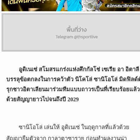
ผล
บอล
สด
Copyright
©
24
AUG
อูดิเนเซ่ สโมสรแกร่งแห่งศึกกัลโช่ เซเรีย อา อิตาลี
2017
บรรลุข้อตกลงในการคว้าตัว นิโคโล่ ซานิโอโล่ มิดฟิลด์ต
-
2026
รุกชาวอิตาเลียนมาร่วมทีมแบบถาวรเป็นที่เรียบร้อยแล้ว
TH
ด้วยสัญญายาวไปจนถึงปี 2029
Sport
,
All
rights
reserved.
ซานิโอโล่ เล่นให้ อูดิเนเซ่ ในฤดูกาลที่แล้วด้วย
สัญญายืมตัวจาก กาลาตาซาราย ก่อนทำผลงานน่า