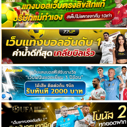
วิเคราะห์
บอล
วิเคราะห์
NFL
วิเคราะห์
NBA
ทีเด็ด
บอล
แกล
ล
อรี่
สาว
งาม