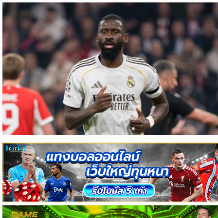
ข่าว
บอล
ไทย
ข่าว
ฟุตบอล
ต่าง
ประเทศ
ข่าว
NBA
ข่าว
NFL
คอ
ลัม
นิ
สต์