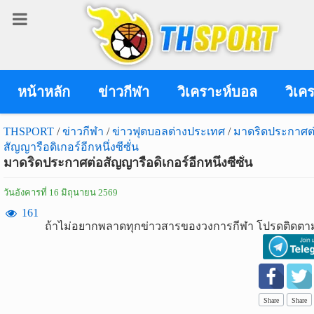
เข้า
สู่
ระบบ
หน้าหลัก
ข่าวกีฬา
วิเคราะห์บอล
วิเค
THSPORT
/
ข่าวกีฬา
/
ข่าวฟุตบอลต่างประเทศ
/
มาดริดประกาศต
สัญญารือดิเกอร์อีกหนึ่งซีซั่น
เข้าสู่ระบบ
มาดริดประกาศต่อสัญญารือดิเกอร์อีกหนึ่งซีซั่น
เข้าสู่ระบบด้วย facebook
วันอังคารที่ 16 มิถุนายน 2569
สมัคร
161
ถ้าไม่อยากพลาดทุกข่าวสารของวงการกีฬา โปรดติดตาม
สมาชิก
ข่าว
กีฬา
Share
Share