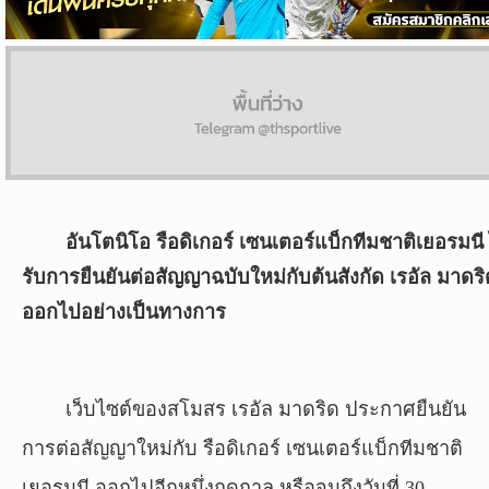
ผล
บอล
สด
Copyright
©
24
AUG
อันโตนิโอ รือดิเกอร์ เซนเตอร์แบ็กทีมชาติเยอรมนี 
2017
รับการยืนยันต่อสัญญาฉบับใหม่กับต้นสังกัด เรอัล มาดริ
-
2026
ออกไปอย่างเป็นทางการ
TH
Sport
,
All
rights
เว็บไซต์ของสโมสร เรอัล มาดริด ประกาศยืนยัน
reserved.
การต่อสัญญาใหม่กับ รือดิเกอร์ เซนเตอร์แบ็กทีมชาติ
เยอรมนี ออกไปอีกหนึ่งฤดูกาล หรือจนถึงวันที่ 30