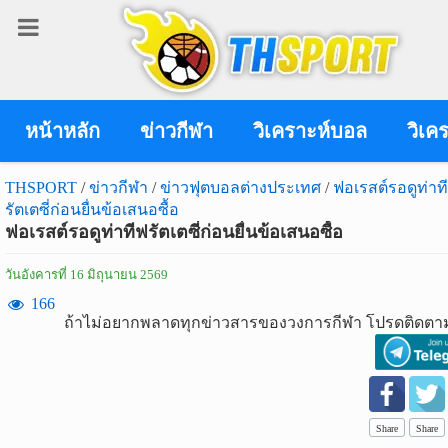
เข้า
สู่
ระบบ
หน้าหลัก
ข่าวกีฬา
วิเคราะห์บอล
วิเค
THSPORT
/
ข่าวกีฬา
/
ข่าวฟุตบอลต่างประเทศ
/
ฟอเรสต์รอดูท่าท
รัตเตซี่ก่อนยื่นข้อเสนอซื้อ
เข้าสู่ระบบ
ฟอเรสต์รอดูท่าทีฟรัตเตซี่ก่อนยื่นข้อเสนอซื้อ
เข้าสู่ระบบด้วย facebook
วันอังคารที่ 16 มิถุนายน 2569
สมัคร
166
ถ้าไม่อยากพลาดทุกข่าวสารของวงการกีฬา โปรดติดตาม
สมาชิก
ข่าว
กีฬา
Share
Share