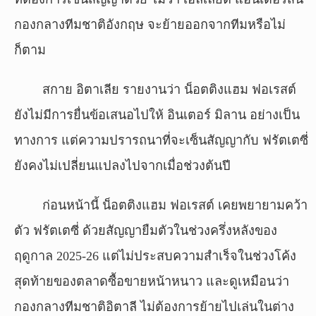
กองกลางทีมชาติอังกฤษ จะย้ายออกจากทีมหรือไม่
ก็ตาม
สกาย อิตาเลีย รายงานว่า น็อตติงแฮม ฟอเรสต์
ยังไม่มีการยื่นข้อเสนอไปให้ อินเตอร์ มิลาน อย่างเป็น
ทางการ แต่ความปรารถนาที่จะเซ็นสัญญากับ ฟรัตเตซี่
ยังคงไม่เปลี่ยนแปลงไปจากเมื่อช่วงต้นปี
ก่อนหน้านี้ น็อตติงแฮม ฟอเรสต์ เคยพยายามคว้า
ตัว ฟรัตเตซี่ ด้วยสัญญายืมตัวในช่วงครึ่งหลังของ
ฤดูกาล 2025-26 แต่ไม่ประสบความสำเร็จในช่วงโค้ง
สุดท้ายของตลาดซื้อขายหน้าหนาว และดูเหมือนว่า
กองกลางทีมชาติอิตาลี ไม่ต้องการย้ายไปเล่นในต่าง