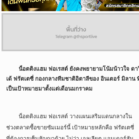
ผล
บอล
สด
Copyright
©
24
AUG
น็อตติงแฮม ฟอเรสต์ ยังคงพยายามโน้มน้าวใจ ดาว
2017
เด้ ฟรัตเตซี่ กองกลางทีมชาติอิตาลีของ อินเตอร์ มิลาน ที
-
2026
เป็นเป้าหมายมาตั้งแต่เดือนมกราคม
TH
Sport
,
All
rights
น็อตติงแฮม ฟอเรสต์ วางแผนเสริมแดนกลางใน
reserved.
ช่วงตลาดซื้อขายซัมเมอร์นี้ เป้าหมายหลักคือ ฟรัตเตซี่
ที่ต้องการเซ็นสัญญาด้วย ไม่ว่า เอลเลียต แอนเดอร์สัน