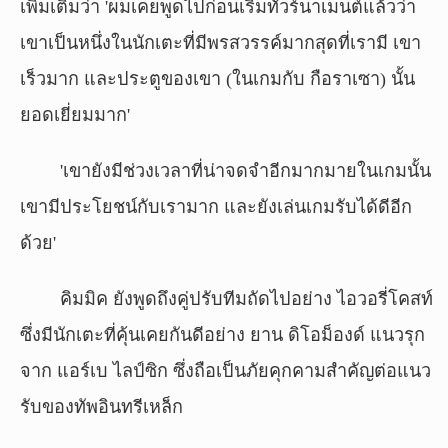
เพิ่มเติมว่า 'ผมเคยพูดไปก่อนเริ่มทัวร์นาเมนต์แล้วว่า
เขาเป็นหนึ่งในนักเตะที่มีพรสวรรค์มากสุดที่เรามี เขา
เร็วมาก และประตูของเขา (ในเกมกับ กือราเซา) นั้น
ยอดเยี่ยมมาก'
'เขายังมีช่วงเวลาที่น่าจดจำอีกมากมายในเกมนั้น
เขามีประโยชน์กับเรามาก และยังเล่นเกมรับได้ดีอีก
ด้วย'
คิมมิค ยังพูดถึงคู่ปรับทีมถัดไปอย่าง ไอวอรี่โคสท์
ซึ่งมีนักเตะที่คุ้นเคยกันดีอย่าง ยาน ดิโอม็องด์ แนวรุก
จาก แอร์เบ ไลป์ซิก ซึ่งถือเป็นภัยคุกคามสำคัญต่อแนว
รับของทัพอินทรีเหล็ก