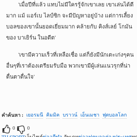
'เมื่อปีที่แล้ว แทบไม่มีใครรู้จักเขาเลย เขาเล่นได้ดี
มาก แม้ แอร์เบ ไลป์ซิก จะมีปัญหาอยู่บ้าง แต่การเลี้ยง
บอลของเขานั้นยอดเยี่ยมมาก คล้ายกับ คิงส์เลย์ โกมัน
ของ บาเยิร์น ในอดีต'
'เขามีความเร็วที่เหลือเชื่อ แต่ก็ยังมีนักเตะเก่งๆคน
อื่นๆที่เราต้องเตรียมรับมือ พวกเขามีผู้เล่นแนวรุกที่น่า
ตื่นตาตื่นใจ'
เยอรมนี
คิมมิค
บราวน์
เอ็นเมชา
ฟุตบอลโลก
คำค้นหา :
0
0