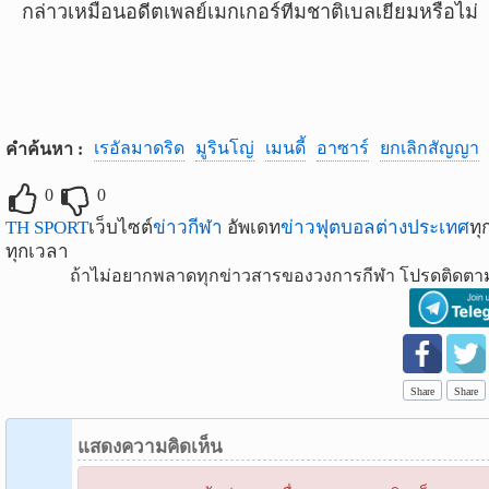
กล่าวเหมือนอดีตเพลย์เมกเกอร์ทีมชาติเบลเยียมหรือไม่
เรอัลมาดริด
มูรินโญ่
เมนดี้
อาซาร์
ยกเลิกสัญญา
คำค้นหา :
0
0
TH SPORT
เว็บไซต์
ข่าวกีฬา
อัพเดท
ข่าวฟุตบอลต่างประเทศ
ทุ
ทุกเวลา
ถ้าไม่อยากพลาดทุกข่าวสารของวงการกีฬา โปรดติดตาม
Share
Share
แสดงความคิดเห็น