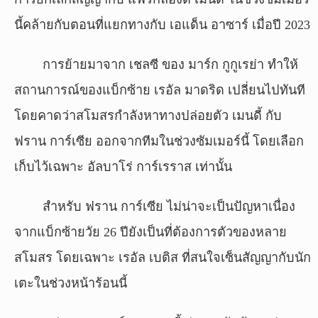
นี้คล้ายกับตอนที่แยกทางกับ เอแด็น อาซาร์ เมื่อปี 2023
การย้ายมาจาก เชลซี ของ มาร์ก กูกูเรย่า ทำให้
สถานการณ์ของแบ็กซ้าย เรอัล มาดริด เปลี่ยนไปทันที
โดยคาดว่าสโมสรกำลังหาทางปล่อยตัว เมนดี้ กับ
ฟราน การ์เซีย ออกจากทีมในช่วงซัมเมอร์นี้ โดยเลือก
เก็บไว้เฉพาะ อัลบาโร่ การ์เรราส เท่านั้น
สำหรับ ฟราน การ์เซีย ไม่น่าจะเป็นปัญหาเนื่อง
จากแบ็กซ้ายวัย 26 ปียังเป็นที่ต้องการตัวของหลาย
สโมสร โดยเฉพาะ เรอัล เบติส ที่สนใจเซ็นสัญญากับนัก
เตะในช่วงหน้าร้อนนี้