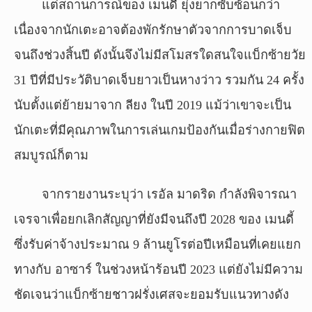
แต่สถานการณ์ของ เมนดี้ ยุ่งยากซับซ้อนกว่า
เนื่องจากนักเตะอาจต้องพักรักษาตัวจากการบาดเจ็บ
จนถึงช่วงสิ้นปี ดังนั้นจึงไม่มีสโมสรใดสนใจแบ็กซ้ายวัย
31 ปีที่มีประวัติบาดเจ็บยาวเป็นหางว่าว รวมกัน 24 ครั้ง
นับตั้งแต่ย้ายมาจาก ลียง ในปี 2019 แม้ว่าเขาจะเป็น
นักเตะที่มีคุณภาพในการเล่นเกมป้องกันเมื่อร่างกายฟิต
สมบูรณ์ก็ตาม
จากรายงานระบุว่า เรอัล มาดริด กำลังพิจารณา
เจรจาเพื่อยกเลิกสัญญาที่ยังมีจนถึงปี 2028 ของ เมนดี้
ซึ่งรับค่าจ้างประมาณ 9 ล้านยูโรต่อปีเหมือนที่เคยแยก
ทางกับ อาซาร์ ในช่วงหน้าร้อนปี 2023 แต่ยังไม่มีความ
ชัดเจนว่าแบ็กซ้ายชาวฝรั่งเศสจะยอมรับแนวทางดัง