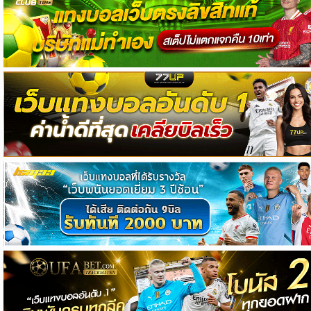
วิเคราะห์
บอล
วิเคราะห์
NFL
วิเคราะห์
NBA
ทีเด็ด
บอล
แกล
ล
อรี่
สาว
งาม