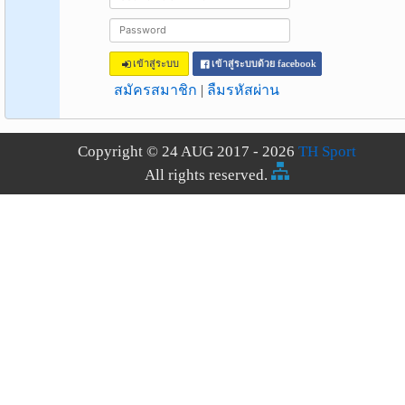
เข้าสู่ระบบ
เข้าสู่ระบบด้วย facebook
สมัครสมาชิก
|
ลืมรหัสผ่าน
Copyright © 24 AUG 2017 - 2026
TH Sport
All rights reserved.