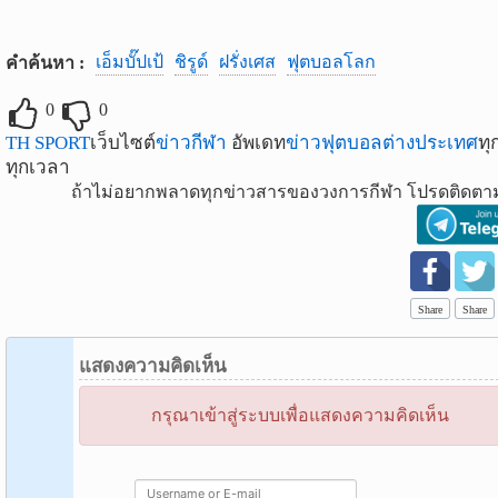
เอ็มบั๊ปเป้
ชิรูด์
ฝรั่งเศส
ฟุตบอลโลก
คำค้นหา :
0
0
TH SPORT
เว็บไซต์
ข่าวกีฬา
อัพเดท
ข่าวฟุตบอลต่างประเทศ
ทุ
ทุกเวลา
ถ้าไม่อยากพลาดทุกข่าวสารของวงการกีฬา โปรดติดตาม
Share
Share
แสดงความคิดเห็น
กรุณาเข้าสู่ระบบเพื่อแสดงความคิดเห็น