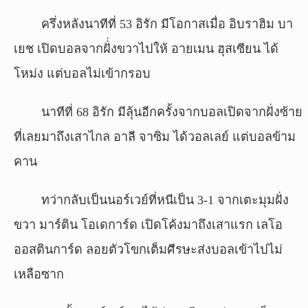
ครึ่งหลังนาทีที่ 53 อิรัก มีโอกาสเมื่อ อิบราฮิม บา
เยช เปิดบอลจากฝั่่งขวาไปให้ อายเมน ฮุสเซียน ได้
โหม่ง แต่บอลไม่เข้ากรอบ
นาทีที่ 68 อิรัก มีลุ้นอีกครั้งจากบอลเปิดจากฝั่งซ้าย
ที่เลยมาถึงเสาไกล อาลี จาซิม ได้วอลเลย์ แต่บอลข้าม
คาน
ทว่ากลับเป็นนอร์เวย์ที่หนีเป็น 3-1 จากเตะมุมฝั่ง
ขวา มาร์ติน โอเดการ์ด เปิดโค้งมาถึงเสาแรก เลโอ
ออสตินการ์ด ลอยตัวโขกเต็มศีรษะส่งบอลเข้าไปไม่
เหลือซาก