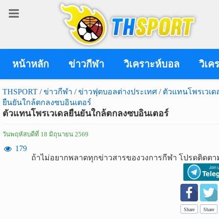
เข้า
สู่
ระบบ
หน้าหลัก
ข่าวกีฬา
วิเคราะห์บอล
วิเค
THSPORT
/
ข่าวกีฬา
/
ข่าวฟุตบอลต่างประเทศ
/
ตัวแทนโพรเวเด
ยืนยันใกล้ตกลงซบอินเตอร์
เข้าสู่ระบบ
ตัวแทนโพรเวเดลยืนยันใกล้ตกลงซบอินเตอร์
เข้าสู่ระบบด้วย facebook
วันพฤหัสบดีที่ 18 มิถุนายน 2569
สมัคร
179
ถ้าไม่อยากพลาดทุกข่าวสารของวงการกีฬา โปรดติดตาม
สมาชิก
ข่าว
กีฬา
Share
Share