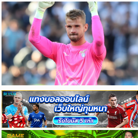
ข่าว
บอล
ไทย
ข่าว
ฟุตบอล
ต่าง
ประเทศ
ข่าว
NBA
ข่าว
NFL
คอ
ลัม
นิ
สต์