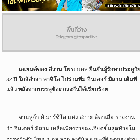
ผล
บอล
สด
Copyright
©
24
AUG
เอเยนต์ของ อีวาน โพรเวเดล ยืนยันผู้รักษาประตูวั
2017
32 ปี ใกล้อำลา ลาซิโอ ไปร่วมทีม อินเตอร์ มิลาน เต็มที
-
2026
แล้ว หลังจากบรรลุข้อตกลงกันได้เรียบร้อย
TH
Sport
,
All
rights
จานลูก้า ดิ มาร์ซิโอ แห่ง สกาย อิตาเลีย รายงาน
reserved.
ว่า อินเตอร์ มิลาน เหลือเพียงรายละเอียดขั้นสุดท้ายใน
การคว้าตัว โพรเวเดล จาก ลาซิโอ ขณะที่ข้อตกลงส่วน