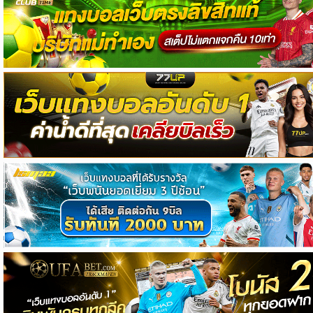
วิเคราะห์
บอล
วิเคราะห์
NFL
วิเคราะห์
NBA
ทีเด็ด
บอล
แกล
ล
อรี่
สาว
งาม