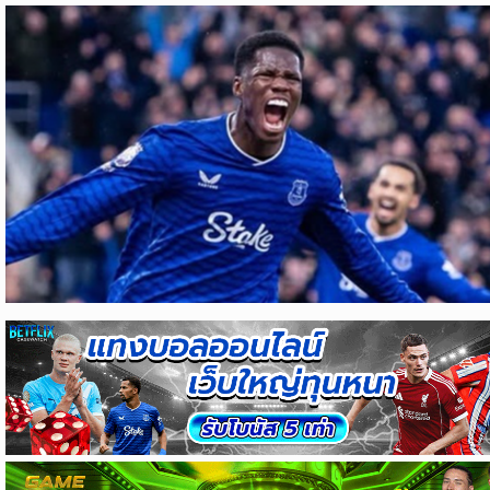
ข่าว
บอล
ไทย
ข่าว
ฟุตบอล
ต่าง
ประเทศ
ข่าว
NBA
ข่าว
NFL
คอ
ลัม
นิ
สต์