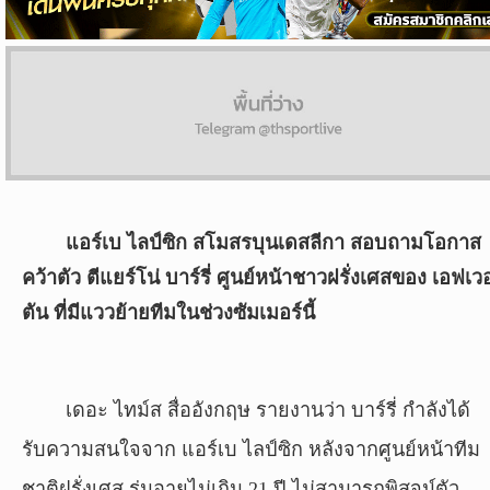
ผล
บอล
สด
Copyright
©
24
AUG
แอร์เบ ไลป์ซิก สโมสรบุนเดสลีกา สอบถามโอกาส
2017
คว้าตัว ตีแยร์โน่ บาร์รี่ ศูนย์หน้าชาวฝรั่งเศสของ เอฟเวอ
-
2026
ตัน ที่มีแววย้ายทีมในช่วงซัมเมอร์นี้
TH
Sport
,
All
rights
เดอะ ไทม์ส สื่ออังกฤษ รายงานว่า บาร์รี่ กำลังได้
reserved.
รับความสนใจจาก แอร์เบ ไลป์ซิก หลังจากศูนย์หน้าทีม
ชาติฝรั่งเศส รุ่นอายุไม่เกิน 21 ปี ไม่สามารถพิสูจน์ตัว