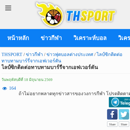
เข้า
สู่
ระบบ
หน้าหลัก
ข่าวกีฬา
วิเคราะห์บอล
วิเค
THSPORT
/
ข่าวกีฬา
/
ข่าวฟุตบอลต่างประเทศ
/
ไลป์ซิกติดต่อ
ทาบทามบาร์รี่จากเอฟเวอร์ตัน
เข้าสู่ระบบ
ไลป์ซิกติดต่อทาบทามบาร์รี่จากเอฟเวอร์ตัน
เข้าสู่ระบบด้วย facebook
วันพฤหัสบดีที่ 18 มิถุนายน 2569
สมัคร
164
ถ้าไม่อยากพลาดทุกข่าวสารของวงการกีฬา โปรดติดตาม
สมาชิก
ข่าว
กีฬา
Share
Share