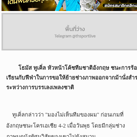
ผล
บอล
สด
Copyright
©
24
AUG
โธมัส ทูเคิ่ล หัวหน้าโค้ชทีมชาติอังกฤษ ชนะการร้
2017
เรียนกับฟีฟ่าในการขอให้ย้ายช่างภาพออกจากม้านั่งสำ
-
2026
ระหว่างการบรรเลงเพลงชาติ
TH
Sport
,
All
rights
ทูเคิ่ลกล่าวว่า "มองไม่เห็นทีมของผม" ก่อนเกมที่
reserved.
อังกฤษชนะโครเอเชีย 4-2 เมื่อวันพุธ โดยมีกลุ่มช่าง
ภาพบดบังทัศนวิสัยของเขาไปยังสนาม