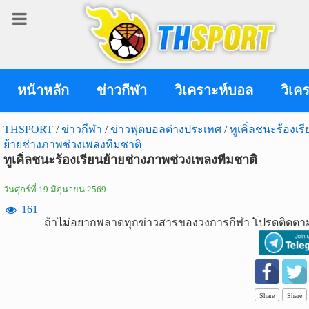
เข้า
สู่
ระบบ
หน้าหลัก
ข่าวกีฬา
วิเคราะห์บอล
วิเค
THSPORT
/
ข่าวกีฬา
/
ข่าวฟุตบอลต่างประเทศ
/
ทูเคิ่ลชนะร้องเร
ย้ายช่างภาพช่วงเพลงทีมชาติ
เข้าสู่ระบบ
ทูเคิ่ลชนะร้องเรียนย้ายช่างภาพช่วงเพลงทีมชาติ
เข้าสู่ระบบด้วย facebook
วันศุกร์ที่ 19 มิถุนายน 2569
สมัคร
161
ถ้าไม่อยากพลาดทุกข่าวสารของวงการกีฬา โปรดติดตาม
สมาชิก
ข่าว
กีฬา
Share
Share