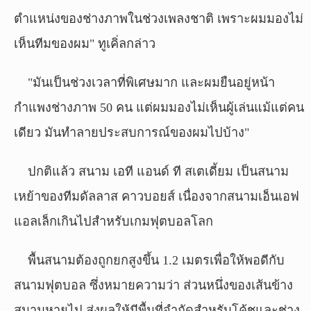
ตำแหน่งของช่างภาพในช่วงเพลงชาติ เพราะผมมองไม่
เห็นทีมของผม" ทูเคิ่ลกล่าว
"มันเป็นช่วงเวลาที่พิเศษมาก และผมยืนอยู่หน้า
กำแพงช่างภาพ 50 คน แต่ผมมองไม่เห็นผู้เล่นแม้แต่คน
เดียว มันทำลายประสบการณ์ของผมไปบ้าง"
ปกติแล้ว สนาม เอที แอนด์ ที สเตเดี้ยม เป็นสนาม
เหย้าของทีมดัลลาส คาวบอยส์ เนื่องจากสนามเอ็นเอฟ
แอลเล็กเกินไปสำหรับเกมฟุตบอลโลก
พื้นสนามต้องถูกยกสูงขึ้น 1.2 เมตรเพื่อให้พอดีกับ
สนามฟุตบอล ซึ่งหมายความว่า ส่วนหนึ่งของเส้นข้าง
สนามหายไป ส่งผลให้มีพื้นที่จำกัดสำหรับโค้ชและช่าง