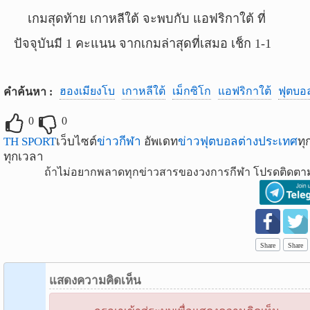
เกมสุดท้าย เกาหลีใต้ จะพบกับ แอฟริกาใต้ ที่
ปัจจุบันมี 1 คะแนน จากเกมล่าสุดที่เสมอ เช็ก 1-1
ฮองเมียงโบ
เกาหลีใต้
เม็กซิโก
แอฟริกาใต้
ฟุตบอ
คำค้นหา :
0
0
TH SPORT
เว็บไซต์
ข่าวกีฬา
อัพเดท
ข่าวฟุตบอลต่างประเทศ
ทุ
ทุกเวลา
ถ้าไม่อยากพลาดทุกข่าวสารของวงการกีฬา โปรดติดตาม
Share
Share
แสดงความคิดเห็น