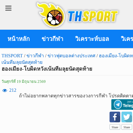
เข้า
สู่
ระบบ
หน้าหลัก
ข่าวกีฬา
วิเคราะห์บอล
วิเค
THSPORT
/
ข่าวกีฬา
/
ข่าวฟุตบอลต่างประเทศ
/
ฮองเมียง-โบผิดห
เน้นทีมลุยนัดสุดท้าย
เข้าสู่ระบบ
ฮองเมียง-โบผิดหวังเน้นทีมลุยนัดสุดท้าย
เข้าสู่ระบบด้วย facebook
วันศุกร์ที่ 19 มิถุนายน 2569
สมัคร
212
ถ้าไม่อยากพลาดทุกข่าวสารของวงการกีฬา โปรดติดตาม
สมาชิก
ข่าว
กีฬา
Share
Share