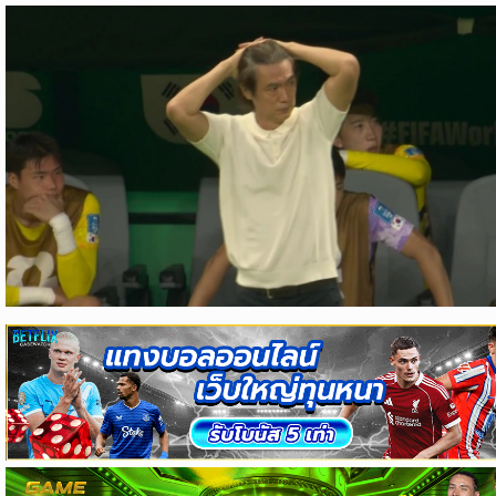
ข่าว
บอล
ไทย
ข่าว
ฟุตบอล
ต่าง
ประเทศ
ข่าว
NBA
ข่าว
NFL
คอ
ลัม
นิ
สต์