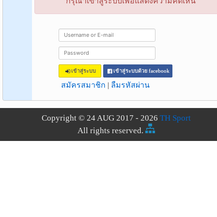
กรุณาเข้าสู่ระบบเพื่อแสดงความคิดเห็น
เข้าสู่ระบบ
เข้าสู่ระบบด้วย facebook
สมัครสมาชิก
|
ลืมรหัสผ่าน
Copyright © 24 AUG 2017 - 2026
TH Sport
All rights reserved.