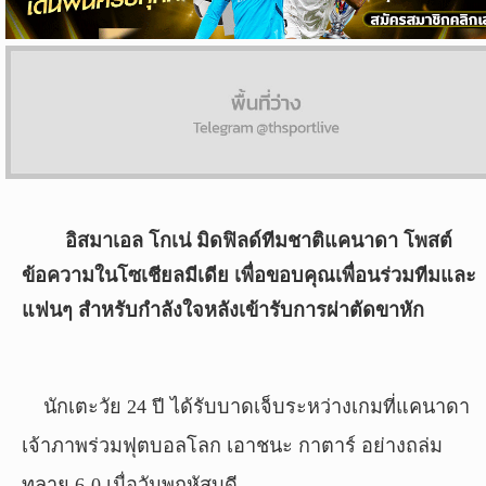
ผล
บอล
สด
Copyright
©
24
AUG
อิสมาเอล โกเน่ มิดฟิลด์ทีมชาติแคนาดา โพสต์
2017
ข้อความในโซเชียลมีเดีย เพื่อขอบคุณเพื่อนร่วมทีมและ
-
2026
แฟนๆ สำหรับกำลังใจหลังเข้ารับการผ่าตัดขาหัก
TH
Sport
,
All
rights
นักเตะวัย 24 ปี ได้รับบาดเจ็บระหว่างเกมที่แคนาดา
reserved.
เจ้าภาพร่วมฟุตบอลโลก เอาชนะ กาตาร์ อย่างถล่ม
ทลาย 6-0 เมื่อวันพฤหัสบดี