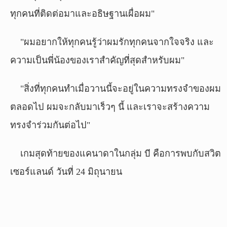
ทุกคนที่ติดต่อมาและอธิษฐานเผื่อผม"
"ผมอยากให้ทุกคนรู้ว่าผมรักทุกคนจากใจจริง และ
ความเป็นพี่น้องของเราสำคัญที่สุดสำหรับผม"
"สิ่งที่ทุกคนทำเมื่อวานนี้จะอยู่ในความทรงจำของผม
ตลอดไป ผมจะกลับมาเร็วๆ นี้ และเราจะสร้างความ
ทรงจำร่วมกันต่อไป"
เกมสุดท้ายของแคนาดาในกลุ่ม บี คือการพบกับสวิต
เซอร์แลนด์ วันที่ 24 มิถุนายน