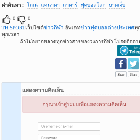
โกเน่
แคนาดา
กาตาร์
ฟุตบอลโลก
บาดเจ็บ
คำค้นหา :
0
0
TH SPORT
เว็บไซต์
ข่าวกีฬา
อัพเดท
ข่าวฟุตบอลต่างประเทศ
ทุ
ทุกเวลา
ถ้าไม่อยากพลาดทุกข่าวสารของวงการกีฬา โปรดติดตาม
Share
Share
แสดงความคิดเห็น
กรุณาเข้าสู่ระบบเพื่อแสดงความคิดเห็น