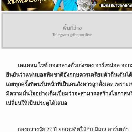
ผล
บอล
สด
Copyright
©
24
AUG
เดแคลน ไรซ์ กองกลางตัวเก่งของ อาร์เซน่อล ออ
2017
ยืนยันว่าแฟนบอลทีมชาติอังกฤษควรเตรียมตัวตื่นเต้นได
-
2026
เลยทุกครั้งที่ตนรับหน้าที่เป็นคนสังหารลูกตั้งเตะ เพราะ
TH
มีความมั่นใจอย่างเต็มเปี่ยมว่าจะสามารถสร้างโอกาสหร
Sport
,
All
เปลี่ยนให้เป็นประตูได้เสมอ
rights
reserved.
กองกลางวัย 27 ปี ยกเครดิตให้กับ มิเกล อาร์เตต้า