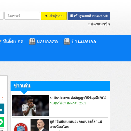
เข้าสู่ระบบ
เข้าสู่ระบบด้วย facebook
สมัครสมาชิก
ทีเด็ดบอล
ผลบอลสด
บ้านผลบอล
ข่าวเด่น
 :
ราชันประกาศต่อสัญญาวินิซิอุสถึง2032
วันศุกร์ที่ 07 สิงหาคม 2569
ยูฟ่ายืนยันแผนบอยคอตบอลโลกแม้
จานนี่ขอโทษ