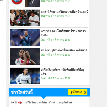
วันศุกร์ที่ 07 สิงหาคม 2569
ซาลาห์ลั่นมาแทร็บซอนฯเพื่อคว้าแชมป์
วันศุกร์ที่ 07 สิงหาคม 2569
นักข่าวดังเผยโรดรี้สนบาร์ซ่ามากกว่า
ราชัน
วันศุกร์ที่ 07 สิงหาคม 2569
ชาร์ปชมลูอิส-สเกลลี่ของดีอยากให้มาผี
วันศุกร์ที่ 07 สิงหาคม 2569
ปารีสเล็งกุสโตจากสิงห์แม้มีฮาคิมี่อยู่
แล้ว
วันศุกร์ที่ 07 สิงหาคม 2569
ข่าวใหม่วันนี้
ดูทั้งหมด
มอร์ริสรับอยากได้บาร์โกล่ามาอยู่กับสิงห์
10:56