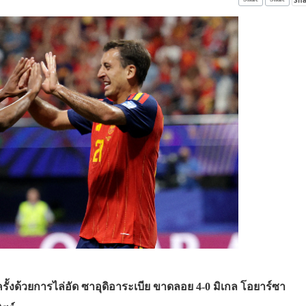
รั้งด้วยการไล่อัด ซาอุดิอาระเบีย ขาดลอย 4-0 มิเกล โอยาร์ซา