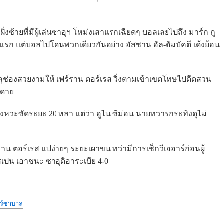
ฝั่งซ้ายที่มีผู้เล่นซาอุฯ โหม่งเสาแรกเฉียดๆ บอลเลยไปถึง มาร์ก กู
วะแรก แต่บอลไปโดนพวกเดียวกันอย่าง ฮัสซาน อัล-ตัมบัคตี เด้งย้อน
ทะลุช่องสวยงามให้ เฟร์ราน ตอร์เรส วิ่งตามเข้าเขตโทษไปดีดสวน
ยดาย
จังหวะซัดระยะ 20 หลา แต่ว่า อูไน ซีม่อน นายทวารกระทิงดุไม่
าน ตอร์เรส แปง่ายๆ ระยะเผาขน ทว่ามีการเช็กวีเออาร์ก่อนผู้
สเปน เอาชนะ ซาอุดิอาระเบีย 4-0
ร์ซาบาล