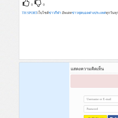
0
0
TH SPORT
เว็บไซต์
ข่าวกีฬา
อัพเดท
ข่าวฟุตบอลต่างประเทศ
ทุกวันทุ
แสดงความคิดเห็น