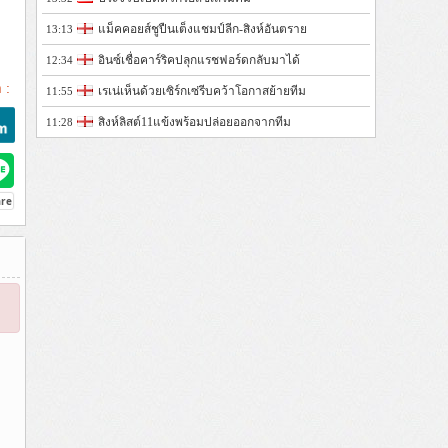
แม็คคอยส์ชูปืนเต็งแชมป์ลีก-สิงห์อันตราย
13:13
อินซ์เชื่อคาร์ริคปลุกแรชฟอร์ดกลับมาได้
12:34
 :
เรเน่เห็นด้วยเซิร์กเซ่รีบคว้าโอกาสย้ายทีม
11:55
สิงห์ลิสต์11แข้งพร้อมปล่อยออกจากทีม
11:28