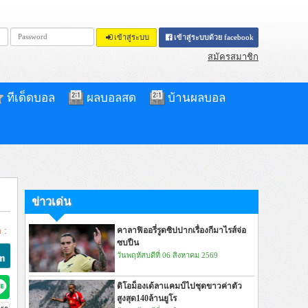
เข้าสู่ระบบ
เข้าสู่ระบบด้วย facebook
สมัครสมาชิก
ทีเด็ดบอล
ผลบอลสด
บ้านผลบอล
ข่าวเด่น
 :
คาลาฟิออรี่รูดซิปปากเรื่องกีมาไรส์จ่อ
ซบปืน
วันพฤหัสบดีที่ 06 สิงหาคม 2569
ดิโอม็องเด้ลาแคมป์ไปชุดขาวค่าตัว
สูงสุด140ล้านยูโร