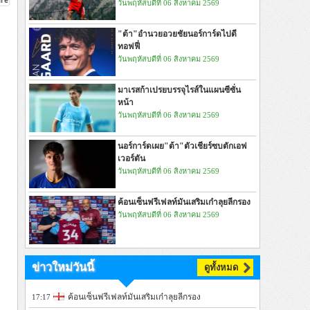
วันพฤหัสบดีที่ 06 สิงหาคม 2569
"ต้า"อำนวยอวยชัยนอร์การ์ดไปดี
ทอฟฟี่
วันพฤหัสบดีที่ 06 สิงหาคม 2569
มาเรสก้าเปรยบรรจุไรส์ในแผนซีซั่น
หน้า
วันพฤหัสบดีที่ 06 สิงหาคม 2569
นอร์การ์ดเผย"ต้า"ตัวเชียร์ซบตักเอฟ
เวอร์ตัน
วันพฤหัสบดีที่ 06 สิงหาคม 2569
ค้อนเซ็นฟรีเฟลท์มันเสริมเก๋าลุยลีกรอง
วันพฤหัสบดีที่ 06 สิงหาคม 2569
ข่าวใหม่วันนี้
ดูทั้งหมด
ค้อนเซ็นฟรีเฟลท์มันเสริมเก๋าลุยลีกรอง
17:17