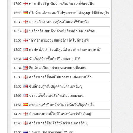
คาลาฟิออรี่รูดซิปปากเรื่องกีมาไรส์จ่อซบปืน
17:07
ดิโอม็องเด้ลาแคมป์ไปชุดขาวค่าตัวสูงสุด140ล้านยูโร
16:49
มาเรสก้าเปรยบรรจุไรส์ในแผนซีซั่นหน้า
16:33
นอร์การ์ดเผย"ต้า"ตัวเชียร์ซบตักเอฟเวอร์ตัน
16:14
"ต้า"อำนวยอวยชัยนอร์การ์ดไปดีทอฟฟี่
15:55
แอคัฟฟ์Jr.เร้าร้อนพิสูจน์ตัวเองดีกว่าแค่ดราฟต์7
15:37
นักเก็ตส์จ้างขั้นต่ำ1ปีวอล์คเกอร์IV
15:36
ฮีตเล็งลาวีนมาช่วยกระจายเกมป้องกัน
15:34
คาร์ราเกอร์ชี้หงส์ไม่แกร่งพอแย่งแชมป์ลีก
15:33
ซันส์ต่อบรู้กส์3ปีมูลค่า73ล้านเหรียญ
15:32
บราวน์ก็เนื้อเต้นสังกัดเดียวเลอบรอน
15:00
อาสเผยแข้งปืนหวังสโมสรเซ็นวินิซิอุสสำเร็จ
14:51
มิเกลมองตอนนี้ไม่มีใครเหนือกว่าปืนใหญ่
14:20
คาร์ราเกอร์ข้องใจสิงห์คว้าเฮนเดอร์สัน
13:43
ประจวบเปิดตัวกรอสซี่เสริมคม
13:32