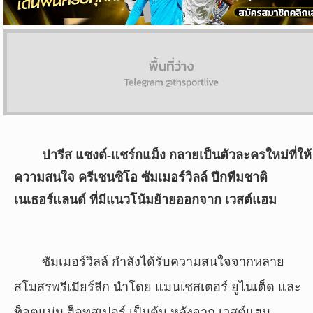
ผล
บอล
สด
Copyright
©
24
AUG
ปารีส แซงต์-แชร์กแม็ง กลายเป็นตัวละครใหม่ที่ให้
2017
ความสนใจ ครีเซนซิโอ ซัมเมอร์วิลล์ ปีกทีมชาติ
-
2026
เนเธอร์แลนด์ ที่มีแนวโน้มย้ายออกจาก เวสต์แฮม
TH
Sport
,
All
rights
ซัมเมอร์วิลล์ กำลังได้รับความสนใจจากหลาย
reserved.
สโมสรพรีเมียร์ลีก นำโดย แมนเชสเตอร์ ยูไนเต็ด และ
ท็อตแน่ม ฮ็อทสเปอร์ เป็นต้น หลังจาก เวสต์แฮม