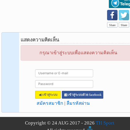
Share
Share
แสดงความคิดเห็น
กรุณาเข้าสู่ระบบเพื่อแสดงความคิดเห็น
เข้าสู่ระบบ
เข้าสู่ระบบด้วย facebook
สมัครสมาชิก
|
ลืมรหัสผ่าน
Copyright © 24 AUG 2017 - 2026
TH Sport