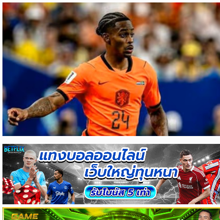
ข่าว
บอล
ไทย
ข่าว
ฟุตบอล
ต่าง
ประเทศ
ข่าว
NBA
ข่าว
NFL
คอ
ลัม
นิ
สต์