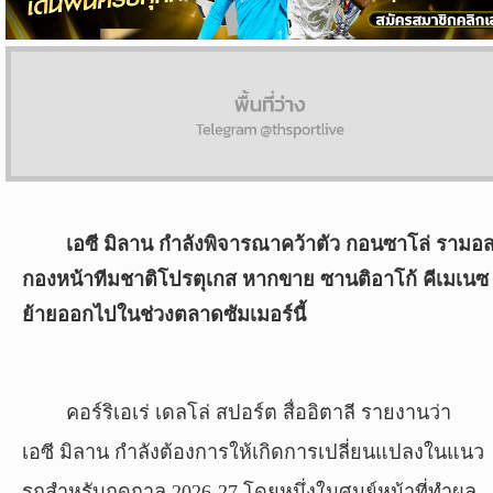
ผล
บอล
สด
Copyright
©
24
AUG
เอซี มิลาน กำลังพิจารณาคว้าตัว กอนซาโล่ รามอ
2017
กองหน้าทีมชาติโปรตุเกส หากขาย ซานติอาโก้ คีเมเนซ
-
2026
ย้ายออกไปในช่วงตลาดซัมเมอร์นี้
TH
Sport
,
All
rights
คอร์ริเอเร่ เดลโล่ สปอร์ต สื่ออิตาลี รายงานว่า
reserved.
เอซี มิลาน กำลังต้องการให้เกิดการเปลี่ยนแปลงในแนว
รุกสำหรับฤดูกาล 2026-27 โดยหนึ่งในศูนย์หน้าที่ทำผล