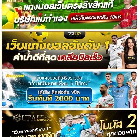
วิเคราะห์
บอล
วิเคราะห์
NFL
วิเคราะห์
NBA
ทีเด็ด
บอล
แกล
ล
อรี่
สาว
งาม