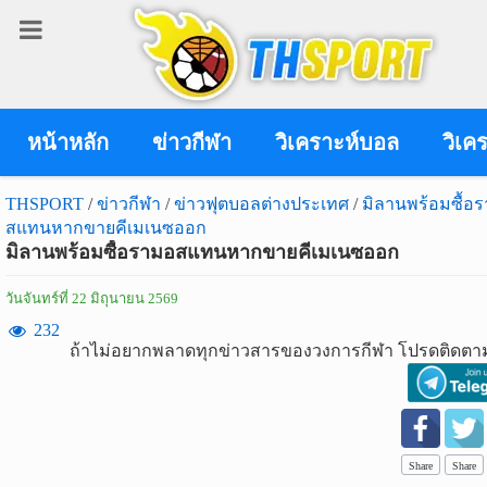
เข้า
สู่
ระบบ
หน้าหลัก
ข่าวกีฬา
วิเคราะห์บอล
วิเค
THSPORT
/
ข่าวกีฬา
/
ข่าวฟุตบอลต่างประเทศ
/
มิลานพร้อมซื้อ
สแทนหากขายคีเมเนซออก
เข้าสู่ระบบ
มิลานพร้อมซื้อรามอสแทนหากขายคีเมเนซออก
เข้าสู่ระบบด้วย facebook
วันจันทร์ที่ 22 มิถุนายน 2569
สมัคร
232
ถ้าไม่อยากพลาดทุกข่าวสารของวงการกีฬา โปรดติดตาม
สมาชิก
ข่าว
กีฬา
Share
Share