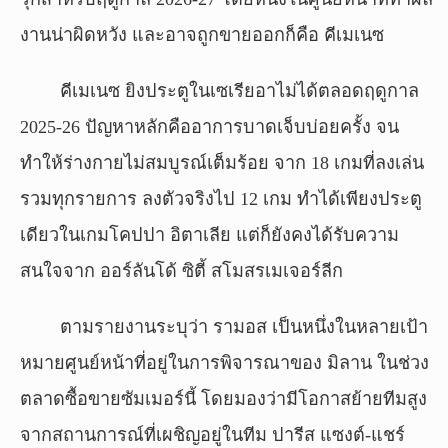
งานน่าผิดหวัง และอาจถูกขายออกก็คือ คีเมเนซ
คีเมเนซ ยิงประตูในเซเรียอาไม่ได้ตลอดฤดูกาล
2025-26 ปัญหาหลักคืออาการบาดเจ็บบ่อยครั้ง จน
ทำให้ร่างกายไม่สมบูรณ์เต็มร้อย จาก 18 เกมที่ลงเล่น
รวมทุกรายการ ลงตัวจริงไป 12 เกม ทำได้เพียงประตู
เดียวในเกมโคปปา อิตาเลีย แต่ก็ยังคงได้รับความ
สนใจจาก ออร์ลันโด้ ซิตี้ สโมสรเมเจอร์ลีก
ตามรายงานระบุว่า รามอส เป็นหนึ่งในหลายเป้า
หมายศูนย์หน้าที่อยู่ในการพิจารณาของ มิลาน ในช่วง
ตลาดซื้อขายซัมเมอร์นี้ โดยมองว่ามีโอกาสย้ายทีมสูง
จากสถานการณ์ที่เผชิญอยู่ในทีม ปารีส แซงต์-แชร์