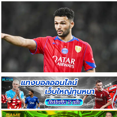
ข่าว
บอล
ไทย
ข่าว
ฟุตบอล
ต่าง
ประเทศ
ข่าว
NBA
ข่าว
NFL
คอ
ลัม
นิ
สต์