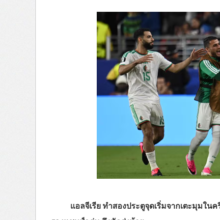
แอลจีเรีย ทำสองประตูจุดเริ่มจากเตะมุมในค