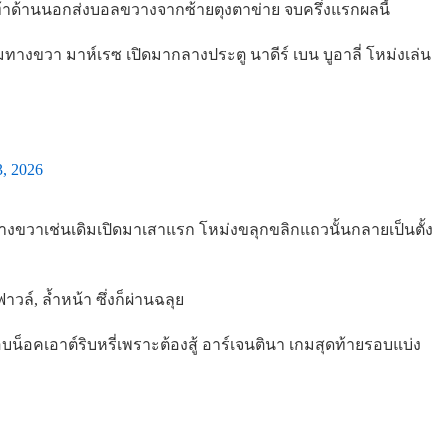
เท้าด้านนอกส่งบอลขวางจากซ้ายตุงตาข่าย จบครึ่งแรกผลนี้
ุมทางขวา มาห์เรซ เปิดมากลางประตู นาดีร์ เบน บูอาลี่ โหม่งเล่น
3, 2026
ทางขวาเช่นเดิมเปิดมาเสาแรก โหม่งขลุกขลิกแถวนั้นกลายเป็นตั้ง
วล์, ล้ำหน้า ซึ่งก็ผ่านฉลุย
น็อคเอาต์ริบหรี่เพราะต้องสู้ อาร์เจนตินา เกมสุดท้ายรอบแบ่ง