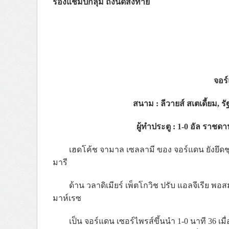
รองแชมป์กลุ่ม ถึงนัดส่งท้าย
จอร์
สนาม
: ลีวายส์ สเตเดี้ยม,
ผู้ทำประตู : 1-0 อัล ราชดาน 
เฮดโค้ช จามาล เซลลามี ของ จอร์แดน ยังยึดชุด
มารี
ด้าน วลาดิเมียร์ เพ็ตโกวิช ปรับ แอลจีเรีย พอส
มาห์เรซ
เป็น จอร์แดน เซอร์ไพรส์ขึ้นนำ 1-0 นาที 36 เม