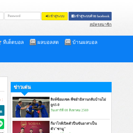
เข้าสู่ระบบ
เข้าสู่ระบบด้วย facebook
สมัครสมาชิก
ทีเด็ดบอล
ผลบอลสด
บ้านผลบอล
ข่าวเด่น
 :
สิงห์ซ้อมเซต-พีซยำมิลานกลับบ้านไม่
ถูก3-0
วันเสาร์ที่ 08 สิงหาคม 2569
กีมาไรส์เปิดตัวปืนขันอาสาเป็น
ตัว"ซามู"