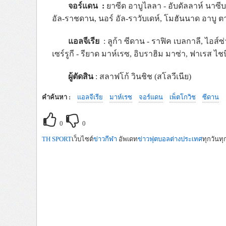
จอร์แดน :
ยาซีด อาบูไลลา - อับดัลลาห์ นาซีบ
อัล-ราชดาน, นอร์ อัล-ราวับเดห์, โมฮันนาด อาบู ตาฮ
แอลจีเรีย
: ลูก้า ซีดาน - ราฟิค เบลกาลี, ไอส์ซ่
เซร์รูกี - รียาด มาห์เรซ, อิบราฮิม มาซ่า, ฟาเรส ไชบี 
ผู้ตัดสิน
:
สลาฟโก้
วินชิช
(
สโลวีเนีย
)
คำค้นหา :
แอลจีเรีย
มาห์เรซ
จอร์แดน
เพ็ตโกวิช
ซีดาน
0
0
TH SPORT
เว็บไซต์
ข่าวกีฬา
อัพเดท
ข่าวฟุตบอลต่างประเทศ
ทุกวันทุ