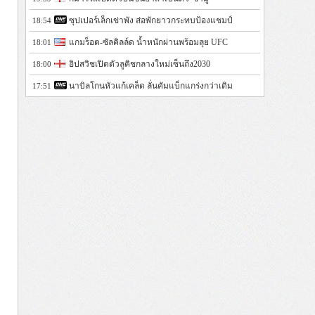
ซุปเปอร์เล็กเข่าพัง ส่อพักยาวกระทบป้องแชมป์
18:54
แกมร็อต-ซัลคิลล์ด น้ำหนักผ่านพร้อมลุย UFC
18:01
อิปสวิชเปิดตัวลูคิชกลางใหม่เซ็นถึง2030
18:00
นาบิลโกนหัวแก้เคล็ด ลั่นคัมแบ็กแกร่งกว่าเดิม
17:51