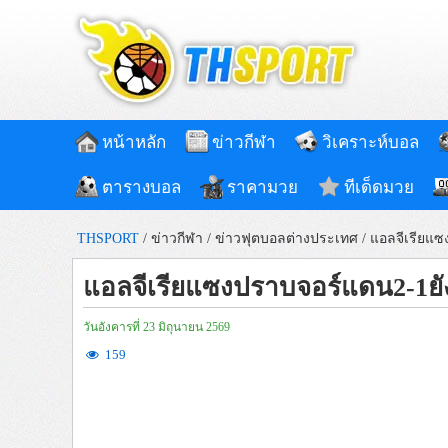
หน้าหลัก
ข่าวกีฬา
วิเคราะห์บอล
ตารางบอล
ราคามวย
ทีเด็ดมวย
THSPORT
/
ข่าวกีฬา
/
ข่าวฟุตบอลต่างประเทศ
/
แอลจีเรียแซ
แอลจีเรียแซงปราบจอร์แดน2-1ยัง
วันอังคารที่ 23 มิถุนายน 2569
159