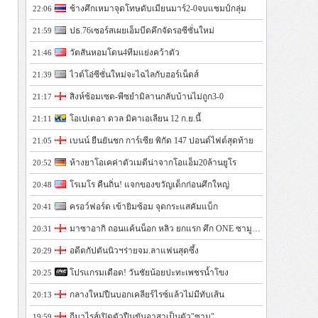
ช้างศึกเหมาจุดโทษดับเมียนมาร์2-0จบแชมป์กลุ่ม
22:06
ปธ.76เซอร์สเผยเอ็มบีดคึกจัดรอซีซั่นใหม่
21:59
วัตสันหอมโดน4ทีมแย่งคว้าตัว
21:46
ไวต์โอ่ซีซั่นใหม่จะไฉไลกับฮอร์เน็ตส์
21:39
สิงห์ซ้อมเซต-พีซยำมิลานกลับบ้านไม่ถูก3-0
21:17
โอเปเตอา ดวล มิคาเอเลียน 12 ก.ย.นี้
21:11
เบนน์ ยืนยันชก การ์เซีย พิกัด 147 ปอนด์ไฟต์สุดท้าย
21:05
ห้างยาโอเคค่าตัวเมดีน่าจากโอแอ็ม20ล้านยูโร
20:52
โรเมโร คืนถิ่น! แจกของขวัญเด็กก่อนศึกใหญ่
20:48
ครอว์ฟอร์ด เข้ายิมซ้อม จุดกระแสคัมแบ็ก
20:41
มาซาอากิ ถอนแค้นน็อก หลิว ยกแรก ศึก ONE ซามูไร 2
20:31
อดีตกัปตันนิวฯร่ายจม.ลาแฟนสุดซึ้ง
20:29
โปรแกรมเดือด! วันชัยน้อยปะทะเพชรน้ำโขง
20:25
กลางใหม่ปืนบอกเคลียร์ไรซ์แล้วไม่มีทับเส้น
20:13
กีมาไรส์เปิดตัวปืนขันอาสาเป็นตัว"ซามู"
19:59