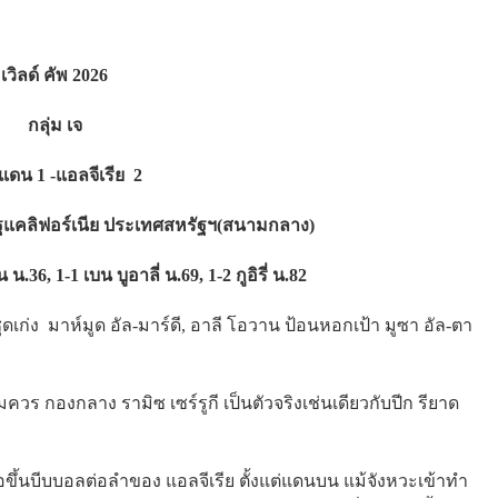
เวิลด์ คัพ 2026
กลุ่ม เจ
แดน 1 -แอลจีเรีย 2
 รัฐแคลิฟอร์เนีย ประเทศสหรัฐฯ​(สนามกลาง)
น.36, 1-1 เบน บูอาลี่ น.69, 1-2 กูอิรี่ น.82
เก่ง มาห์มูด อัล-มาร์ดี, อาลี โอวาน ป้อนหอกเป้า มูซา อัล-ตา
มควร กองกลาง รามิซ เซร์รูกี เป็นตัวจริงเช่นเดียวกับปีก รียาด
ื่อขึ้นบีบบอลต่อลำของ แอลจีเรีย ตั้งแต่แดนบน แม้จังหวะเข้าทำ