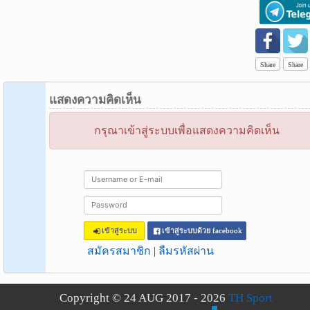
Share
Share
แสดงความคิดเห็น
กรุณาเข้าสู่ระบบเพื่อแสดงความคิดเห็น
เข้าสู่ระบบ
เข้าสู่ระบบด้วย facebook
สมัครสมาชิก
|
ลืมรหัสผ่าน
Copyright © 24 AUG 2017 - 2026
TH Sport