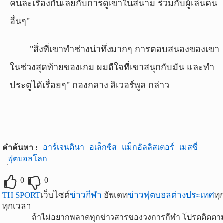
คนละเรื่องกันเลยกับการดูเขาในสนาม ร่วมกับผู้เล่นคน
อื่นๆ"
"สิ่งที่เขาทำช่างน่าทึ่งมากๆ การตอบสนองของเขา
ในช่วงสุดท้ายของเกม ผมดีใจที่เขาสนุกกับมัน และทำ
ประตูได้เรื่อยๆ" กองกลาง ลิเวอร์พูล กล่าว
อาร์เจนตินา
อเล็กซิส
แม็กอัลลิสเตอร์
เมสซี่
คำค้นหา :
ฟุตบอลโลก
0
0
TH SPORT
เว็บไซต์
ข่าวกีฬา
อัพเดท
ข่าวฟุตบอลต่างประเทศ
ทุ
ทุกเวลา
ถ้าไม่อยากพลาดทุกข่าวสารของวงการกีฬา โปรดติดตาม