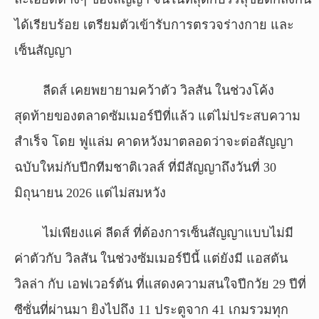
ได้เรียบร้อย เตรียมตัวเข้ารับการตรวจร่างกาย และ
เซ็นสัญญา
ลีดส์ เคยพยายามคว้าตัว วิลสัน ในช่วงโค้ง
สุดท้ายของตลาดซัมเมอร์ปีที่แล้ว แต่ไม่ประสบความ
สำเร็จ โดย ฟูแล่ม คาดหวังมาตลอดว่าจะต่อสัญญา
ฉบับใหม่กับปีกทีมชาติเวลส์ ที่มีสัญญาถึงวันที่ 30
มิถุนายน 2026 แต่ไม่สมหวัง
ไม่เพียงแค่ ลีดส์ ที่ต้องการเซ็นสัญญาแบบไม่มี
ค่าตัวกับ วิลสัน ในช่วงซัมเมอร์ปีนี้ แต่ยังมี แอสตัน
วิลล่า กับ เอฟเวอร์ตัน ที่แสดงความสนใจปีกวัย 29 ปีที่
ซีซั่นที่ผ่านมา ยิงไปถึง 11 ประตูจาก 41 เกมรวมทุก