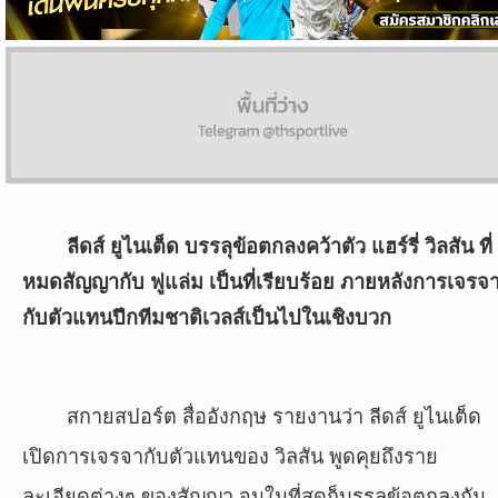
ผล
บอล
สด
Copyright
©
24
AUG
ลีดส์ ยูไนเต็ด บรรลุข้อตกลงคว้าตัว แฮร์รี่ วิลสัน ที่
2017
หมดสัญญากับ ฟูแล่ม เป็นที่เรียบร้อย ภายหลังการเจรจ
-
2026
กับตัวแทนปีกทีมชาติเวลส์เป็นไปในเชิงบวก
TH
Sport
,
All
rights
สกายสปอร์ต สื่ออังกฤษ รายงานว่า ลีดส์ ยูไนเต็ด
reserved.
เปิดการเจรจากับตัวแทนของ วิลสัน พูดคุยถึงราย
ละเอียดต่างๆ ของสัญญา จนในที่สุดก็บรรลุข้อตกลงกัน