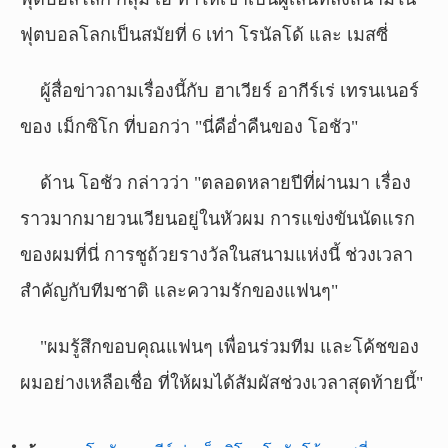
ฟุตบอลโลกเป็นสมัยที่ 6 เท่า โรนัลโด้ และ เมสซี่
ผู้สื่อข่าวถามเรื่องนี้กับ ฮาเวียร์ อากีร์เร่ เทรนเนอร์
ของ เม็กซิโก ที่บอกว่า "นี่คือ่ำคืนของ โอชัว"
ด้าน โอชัว กล่าวว่า "ตลอดหลายปีที่ผ่านมา เรื่อง
ราวมากมายวนเวียนอยู่ในหัวผม การแข่งขันนัดแรก
ของผมที่นี่ การชูถ้วยรางวัลในสนามแห่งนี้ ช่วงเวลา
สำคัญกับทีมชาติ และความรักของแฟนๆ"
"ผมรู้สึกขอบคุณแฟนๆ เพื่อนร่วมทีม และโค้ชของ
ผมอย่างเหลือเชื่อ ที่ให้ผมได้สัมผัสช่วงเวลาสุดท้ายนี้"