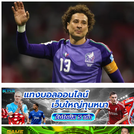
ข่าว
บอล
ไทย
ข่าว
ฟุตบอล
ต่าง
ประเทศ
ข่าว
NBA
ข่าว
NFL
คอ
ลัม
นิ
สต์