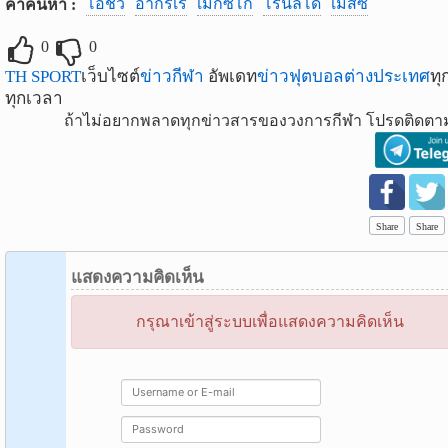
โอชัว
อากีร์เร่
เม็กซิโก
โรนัลโด้
เมสซี่
คำค้นหา :
0
0
TH SPORT
เว็บไซต์
ข่าวกีฬา
อัพเดท
ข่าวฟุตบอลต่างประเทศ
ทุ
ทุกเวลา
ถ้าไม่อยากพลาดทุกข่าวสารของวงการกีฬา โปรดติดตาม
Share
Share
แสดงความคิดเห็น
กรุณาเข้าสู่ระบบเพื่อแสดงความคิดเห็น