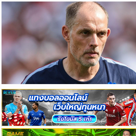
ข่าว
บอล
ไทย
ข่าว
ฟุตบอล
ต่าง
ประเทศ
ข่าว
NBA
ข่าว
NFL
คอ
ลัม
นิ
สต์