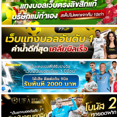
วิเคราะห์
บอล
วิเคราะห์
NFL
วิเคราะห์
NBA
ทีเด็ด
บอล
แกล
ล
อรี่
สาว
งาม