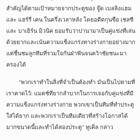
สำคัญได้ตามเป้าหมายจากประตูของ จู๊ด เบลลิงแฮม
และ แฮร์รี่ เคน ในครึ่งเวลาหลัง โดยอดีตกุนซือ เชลซี
และ บาเยิร์น มิวนิค ยอมรับว่าปานามาเป็นคู่แข่งที่เล่น
ด้วยยากและเน้นความแข็งแกร่งทางร่างกายอย่างมาก
แต่ชื่นชมลูกทีมที่รวมใจกันฝ่าฟันจนคว้าชัยชนะมา
ครองได้
"พวกเราทำในสิ่งที่จำเป็นต้องทำ มันเป็นไปตามที่
เราคาดไว้: แมตช์ที่ยากลำบากในการเจอกับคู่แข่งที่มี
ความแข็งแกร่งทางร่างกาย พวกเขาเป็นทีมที่ทำประตู
ใส่ได้ยาก และพวกเราเป็นทีมเดียวที่สร้างโอกาสได้
มากขนาดนี้และทำได้สองประตู" ทูเคิ่ล กล่าว