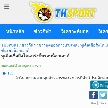
เข้า
สู่
ระบบ
หน้าหลัก
ข่าวกีฬา
วิเคราะห์บอล
วิเค
THSPORT
/
ข่าวกีฬา
/
ข่าวฟุตบอลต่างประเทศ
/
ทูเคิ่ลเชื่อสิงโตแ
ขึ้นรอบน็อกเอาต์
เข้าสู่ระบบ
ทูเคิ่ลเชื่อสิงโตแกร่งขึ้นรอบน็อกเอาต์
เข้าสู่ระบบด้วย facebook
วันอาทิตย์ที่ 28 มิถุนายน 2569
สมัคร
155
ถ้าไม่อยากพลาดทุกข่าวสารของวงการกีฬา โปรดติดตาม
สมาชิก
ข่าว
กีฬา
Share
Share