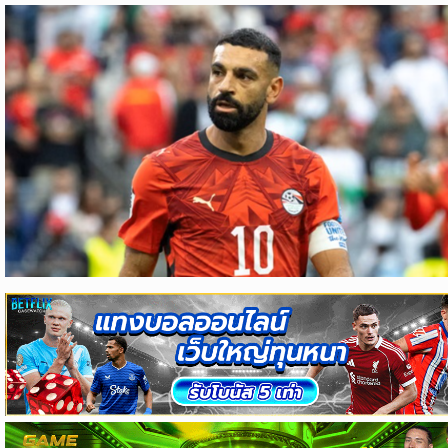
ข่าว
บอล
ไทย
ข่าว
ฟุตบอล
ต่าง
ประเทศ
ข่าว
NBA
ข่าว
NFL
คอ
ลัม
นิ
สต์