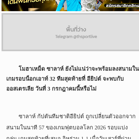
ผล
บอล
สด
Copyright
©
24
AUG
โมฮาเหม็ด ซาลาห์ ยังไม่แน่ว่าจะพร้อมลงสนามใน
2017
เกมรอบน็อกเอาท์ 32 ทีมสุดท้ายที่ อียิปต์ จะพบกับ
-
2026
ออสเตรเลีย วันที่ 3 กรกฎาคมนี้หรือไม่
TH
Sport
,
All
rights
ซาลาห์ กัปตันทีมชาติอียิปต์ ถูกเปลี่ยนตัวออกจาก
reserved.
สนามในนาที 57 ของเกมฟุตบอลโลก 2026 รอบแบ่ง
กลุ่ม เกมสุดท้ายที่เสมอ อิหร่าน 1-1 เมื่อวันเสาร์ที่ผ่าน