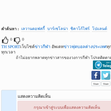
เลวานดอฟสกี้
บาร์เซโลน่า
ชิคาโก้ไฟร์
โปแลนด์
คำค้นหา :
0
0
TH SPORT
เว็บไซต์
ข่าวกีฬา
อัพเดท
ข่าวฟุตบอลต่างประเทศ
ทุ
ทุกเวลา
ถ้าไม่อยากพลาดทุกข่าวสารของวงการกีฬา โปรดติดตาม
Share
Share
แสดงความคิดเห็น
กรุณาเข้าสู่ระบบเพื่อแสดงความคิดเห็น