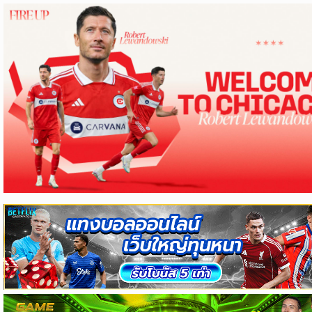
ข่าว
บอล
ไทย
ข่าว
ฟุตบอล
ต่าง
ประเทศ
ข่าว
NBA
ข่าว
NFL
คอ
ลัม
นิ
สต์