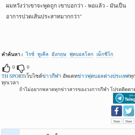
ผมหวังว่าเขาจะพูดถูก เขาบอกว่า - พอแล้ว - มันเป็น
อาการปวดเส้นประสาทมากกว่า"
ไรซ์
ทูเคิ่ล
อังกฤษ
ฟุตบอลโลก
เม็กซิโก
คำค้นหา :
0
0
TH SPORT
เว็บไซต์
ข่าวกีฬา
อัพเดท
ข่าวฟุตบอลต่างประเทศ
ทุ
ทุกเวลา
ถ้าไม่อยากพลาดทุกข่าวสารของวงการกีฬา โปรดติดตาม
Share
Share