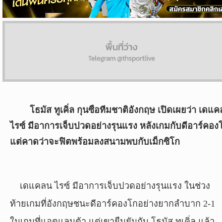
ผล
บอล
สด
Copyright
©
24
AUG
โธมัส ทูเคิ่ล กุนซือทีมชาติอังกฤษ เปิดเผยว่า เดแ
2017
ไรซ์ มีอาการเจ็บปวดอย่างรุนแรง หลังเกมกับดีอาร์คอง
-
2026
แต่คาดว่าจะฟิตพร้อมลงสนามพบกับเม็กซิโก
TH
Sport
,
All
rights
เดแคลน ไรซ์ มีอาการเจ็บปวดอย่างรุนแรง ในช่วง
reserved.
ท้ายเกมที่อังกฤษชนะดีอาร์คองโกอย่างยากลำบาก 2-1
ในเกมที่แอตแลนต้า แต่เขายืนยันกับ โธมัส ทูเคิ่ล แล้ว