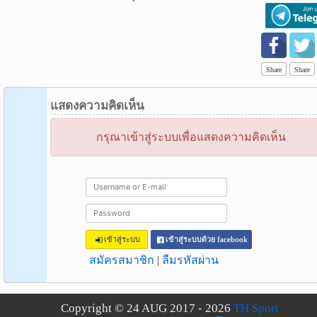
Share
Share
แสดงความคิดเห็น
กรุณาเข้าสู่ระบบเพื่อแสดงความคิดเห็น
เข้าสู่ระบบ
เข้าสู่ระบบด้วย facebook
สมัครสมาชิก
|
ลืมรหัสผ่าน
Copyright © 24 AUG 2017 - 2026
TH Sport