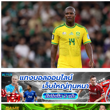
ข่าว
บอล
ไทย
ข่าว
ฟุตบอล
ต่าง
ประเทศ
ข่าว
NBA
ข่าว
NFL
คอ
ลัม
นิ
สต์