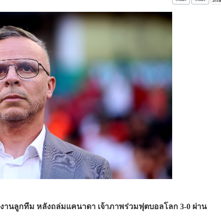
ลงานลูกทีม หลังถล่มแคนาดา เจ้าภาพร่วมฟุตบอลโลก 3-0 ผ่าน