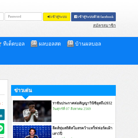
เข้าสู่ระบบ
เข้าสู่ระบบด้วย facebook
สมัครสมาชิก
ทีเด็ดบอล
ผลบอลสด
บ้านผลบอล
ข่าวเด่น
 :
ราชันประกาศต่อสัญญาวินิซิอุสถึง2032
วันศุกร์ที่ 07 สิงหาคม 2569
ลีดส์ทุ่มสถิติสโมสรคว้าแทร็ฟฟอร์ดเฝ้า
เสา5ปี