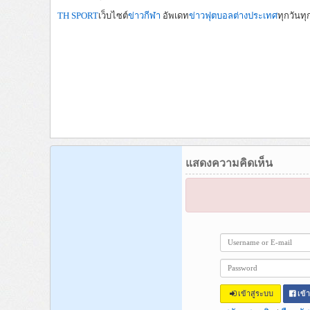
TH SPORT
เว็บไซต์
ข่าวกีฬา
อัพเดท
ข่าวฟุตบอลต่างประเทศ
ทุกวันทุ
แสดงความคิดเห็น
เข้าสู่ระบบ
เข้