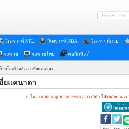
วิเคราะห์ NFL
วิเคราะห์ NBA
วิเคราะห์มวย
ผลมวย
ผลมวยไทย
คอลัมนิสต์
ร็อกโกครึ่งหลังเจ๋งเขี่ยแคนาดา
เขี่ยแคนาดา
ถ้าไม่อยากพลาดทุกข่าวสารของวงการกีฬา โปรดติดตามเรา
Share
Share