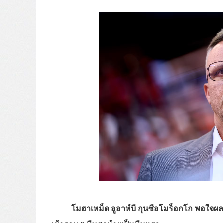
โมฮาเหม็ด อูอาห์บี กุนซือโมร็อกโก พอใจผ