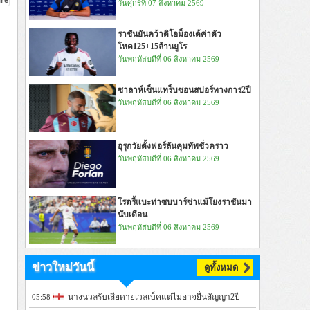
วันศุกร์ที่ 07 สิงหาคม 2569
ราชันยันคว้าดิโอม็องเด้ค่าตัว
โหด125+15ล้านยูโร
วันพฤหัสบดีที่ 06 สิงหาคม 2569
ซาลาห์เซ็นแทร็บซอนสปอร์ทางการ2ปี
วันพฤหัสบดีที่ 06 สิงหาคม 2569
อุรุกวัยตั้งฟอร์ลันคุมทัพชั่วคราว
วันพฤหัสบดีที่ 06 สิงหาคม 2569
โรดรี้แบะท่าซบบาร์ซ่าแม้โยงราชันมา
นับเดือน
วันพฤหัสบดีที่ 06 สิงหาคม 2569
ข่าวใหม่วันนี้
ดูทั้งหมด
นางนวลรับเสียดายเวลเบ็คแต่ไม่อาจยื่นสัญญา2ปี
05:58