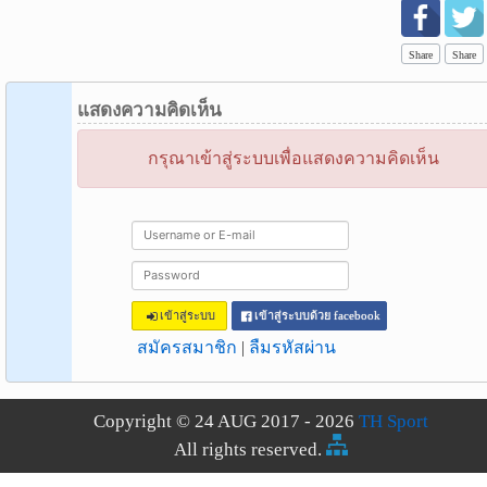
Share
Share
แสดงความคิดเห็น
กรุณาเข้าสู่ระบบเพื่อแสดงความคิดเห็น
เข้าสู่ระบบ
เข้าสู่ระบบด้วย facebook
สมัครสมาชิก
|
ลืมรหัสผ่าน
Copyright © 24 AUG 2017 - 2026
TH Sport
All rights reserved.