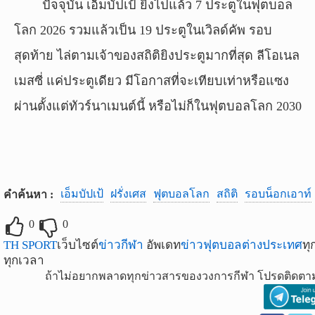
ปัจจุบัน เอ็มบัปเป้ ยิงไปแล้ว 7 ประตูในฟุตบอล
โลก 2026 รวมแล้วเป็น 19 ประตูในเวิลด์คัพ รอบ
สุดท้าย ไล่ตามเจ้าของสถิติยิงประตูมากที่สุด ลีโอเนล
เมสซี่ แค่ประตูเดียว มีโอกาสที่จะเทียบเท่าหรือแซง
ผ่านตั้งแต่ทัวร์นาเมนต์นี้ หรือไม่ก็ในฟุตบอลโลก 2030
เอ็มบัปเป้
ฝรั่งเศส
ฟุตบอลโลก
สถิติ
รอบน็อกเอาท์
คำค้นหา :
0
0
TH SPORT
เว็บไซต์
ข่าวกีฬา
อัพเดท
ข่าวฟุตบอลต่างประเทศ
ทุ
ทุกเวลา
ถ้าไม่อยากพลาดทุกข่าวสารของวงการกีฬา โปรดติดตาม