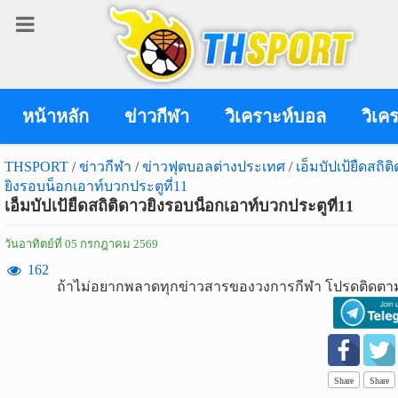
เข้า
สู่
ระบบ
หน้าหลัก
ข่าวกีฬา
วิเคราะห์บอล
วิเค
THSPORT
/
ข่าวกีฬา
/
ข่าวฟุตบอลต่างประเทศ
/
เอ็มบัปเป้ยืดสถิต
ยิงรอบน็อกเอาท์บวกประตูที่11
เข้าสู่ระบบ
เอ็มบัปเป้ยืดสถิติดาวยิงรอบน็อกเอาท์บวกประตูที่11
เข้าสู่ระบบด้วย facebook
วันอาทิตย์ที่ 05 กรกฎาคม 2569
สมัคร
162
ถ้าไม่อยากพลาดทุกข่าวสารของวงการกีฬา โปรดติดตาม
สมาชิก
ข่าว
กีฬา
Share
Share