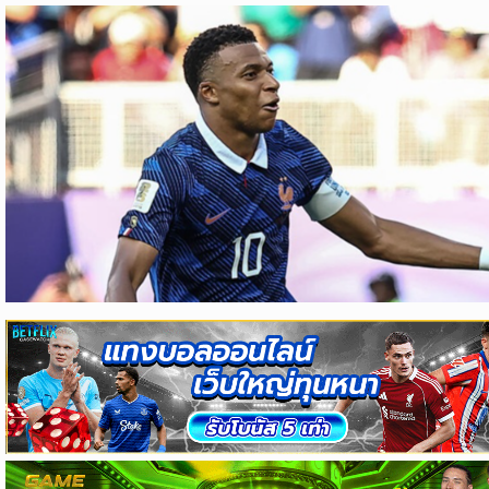
ข่าว
บอล
ไทย
ข่าว
ฟุตบอล
ต่าง
ประเทศ
ข่าว
NBA
ข่าว
NFL
คอ
ลัม
นิ
สต์