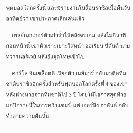
ฟุตบอลโลกครั้งนี้ และมีรายงานในสื่อบราซิลเมื่อคืนวัน
อาทิตย์ว่า เขาประกาศเลิกเล่นแล้ว
เพลย์เมกเกอร์ตัวเก๋าร่ำไห้หลังจบเกม หลังไม่กี่นาที
ก่อนหน้านี้ เขาหัวเราะเยาะใส่หน้า ออเรียน นีลันด์ นาย
ทวารนอร์เวย์ หลังยิงจุดโทษเข้าไป
คาร์โล อันเชล็อตติ เรียกตัว เนย์มาร์ กลับมาติดทีม
ชาติบราซิลอีกครั้งสำหรับฟุตบอลโลกครั้งที่ 4 ของเขา
หลังห่างหายจากทีมชาติไป 3 ปี โดยให้โอกาสสุดท้าย
แก่ปีกรายนี้ในการคว้าแชมป์ แต่ เออร์ลิง ฮาลันด์ กลับ
ทำลายความฝันนั้น