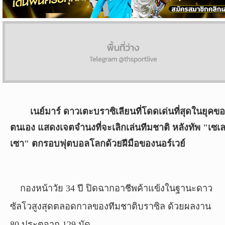
ผล
บอล
สด
Copyright
©
24
AUG
เนย์มาร์ ดาวเตะบราซิเลียนที่โดดเด่นที่สุดในยุคข
2017
ตนเอง แสดงเจตจำนงที่จะเลิกเล่นทีมชาติ หลังทัพ "เซเ
-
2026
เซา" ตกรอบฟุตบอลโลกด้วยฝีมือของนอร์เวย์
TH
Sport
,
All
rights
กองหน้าวัย 34 ปี ปิดฉากอาชีพค้าแข้งในฐานะดาว
reserved.
ซัลโวสูงสุดตลอดกาลของทีมชาติบราซิล ด้วยผลงาน
80 ประตูจาก 129 นัด