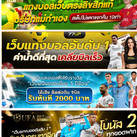
วิเคราะห์
บอล
วิเคราะห์
NFL
วิเคราะห์
NBA
ทีเด็ด
บอล
แกล
ล
อรี่
สาว
งาม