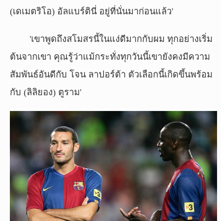
(เดเมตริโอ) อัลแบร์ตินี่ อยู่ที่นั่นมาก่อนแล้ว'
'เขาพูดถึงสโมสรนี้ในแง่ดีมากกับผม ทุกอย่างเริ่ม
ต้นจากเขา คุณรู้ว่าแม้กระทั่งทุกวันนี้เขายังคงมีความ
สัมพันธ์อันดีกับ โจน ลาปอร์ต้า ตัวเลือกนี้เกิดขึ้นพร้อม
กับ (ลิลิยอง) ตูราม'