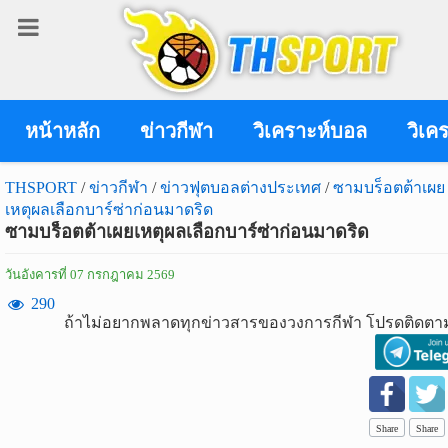
เข้า
สู่
ระบบ
หน้าหลัก
ข่าวกีฬา
วิเคราะห์บอล
วิเค
THSPORT
/
ข่าวกีฬา
/
ข่าวฟุตบอลต่างประเทศ
/
ซามบร็อตต้าเผย
เหตุผลเลือกบาร์ซ่าก่อนมาดริด
เข้าสู่ระบบ
ซามบร็อตต้าเผยเหตุผลเลือกบาร์ซ่าก่อนมาดริด
เข้าสู่ระบบด้วย facebook
วันอังคารที่ 07 กรกฎาคม 2569
สมัคร
290
ถ้าไม่อยากพลาดทุกข่าวสารของวงการกีฬา โปรดติดตาม
สมาชิก
ข่าว
กีฬา
Share
Share