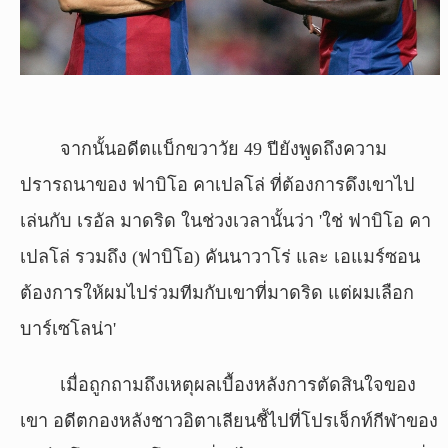
จากนั้นอดีตแบ็กขวาวัย 49 ปียังพูดถึงความ
ปรารถนาของ ฟาบิโอ คาเปลโล่ ที่ต้องการดึงเขาไป
เล่นกับ เรอัล มาดริด ในช่วงเวลานั้นว่า 'ใช่ ฟาบิโอ คา
เปลโล่ รวมถึง (ฟาบิโอ) คันนาวาโร่ และ เอแมร์ซอน
ต้องการให้ผมไปร่วมทีมกับเขาที่มาดริด แต่ผมเลือก
บาร์เซโลน่า'
เมื่อถูกถามถึงเหตุผลเบื้องหลังการตัดสินใจของ
เขา อดีตกองหลังชาวอิตาเลียนชี้ไปที่โปรเจ็กท์กีฬาของ