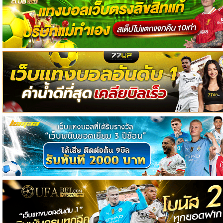
วิเคราะห์
บอล
วิเคราะห์
NFL
วิเคราะห์
NBA
ทีเด็ด
บอล
แกล
ล
อรี่
สาว
งาม