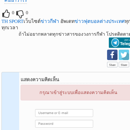
คันนาวาโร่
0
0
TH SPORT
เว็บไซต์
ข่าวกีฬา
อัพเดท
ข่าวฟุตบอลต่างประเทศ
ทุ
ทุกเวลา
ถ้าไม่อยากพลาดทุกข่าวสารของวงการกีฬา โปรดติดตาม
Share
Share
แสดงความคิดเห็น
กรุณาเข้าสู่ระบบเพื่อแสดงความคิดเห็น