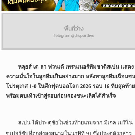
ผล
บอล
สด
Copyright
©
24
AUG
หลุยส์ เด ลา ฟวนเต้ เทรนเนอร์ทีมชาติสเปน แสดง
2017
ความมั่นใจในลูกทีมเป็นอย่างมาก หลังพาลูกทีมเฉือนช
-
2026
โปรตุเกส 1-0 ในศึกฟุตบอลโลก 2026 รอบ 16 ทีมสุดท้าย
TH
พร้อมตบเท้าเข้าสู่รอบก่อนรองชนะเลิศได้สำเร็จ
Sport
,
All
rights
reserved.
สเปน ได้ประตูชัยในช่วงท้ายเกมจาก มิเกล เมรีโน่
ซูเปอร์ซับที่ถูกส่งลงสนามในนาทีที่ 91 ซึ่งประตูดังกล่าว