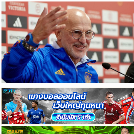
ข่าว
บอล
ไทย
ข่าว
ฟุตบอล
ต่าง
ประเทศ
ข่าว
NBA
ข่าว
NFL
คอ
ลัม
นิ
สต์