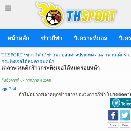
เข้า
สู่
ระบบ
หน้าหลัก
ข่าวกีฬา
วิเคราะห์บอล
วิเค
THSPORT
/
ข่าวกีฬา
/
ข่าวฟุตบอลต่างประเทศ
/
เดลาฟวนเต้กร้า
กระทิงเจอได้หมดรอบหน้า
เข้าสู่ระบบ
เดลาฟวนเต้กร้าวกระทิงเจอได้หมดรอบหน้า
เข้าสู่ระบบด้วย facebook
วันอังคารที่ 07 กรกฎาคม 2569
สมัคร
284
ถ้าไม่อยากพลาดทุกข่าวสารของวงการกีฬา โปรดติดตาม
สมาชิก
ข่าว
กีฬา
Share
Share