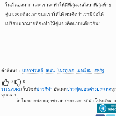
ในตัวเองมาก และเราจะทำให้ดีที่สุดจนถึงนาทีสุดท้าย
คู่แข่งจะต้องเอาชนะเราให้ได้ ผมคิดว่าเรามีข้อได้
เปรียบมากมายที่จะทำให้คู่แข่งคิดแบบเดียวกัน"
เดลาฟวนเต้
สเปน
โปรตุเกส
เบลเยียม
สหรัฐ
คำค้นหา :
0
0
TH SPORT
เว็บไซต์
ข่าวกีฬา
อัพเดท
ข่าวฟุตบอลต่างประเทศ
ทุ
ทุกเวลา
ถ้าไม่อยากพลาดทุกข่าวสารของวงการกีฬา โปรดติดตาม