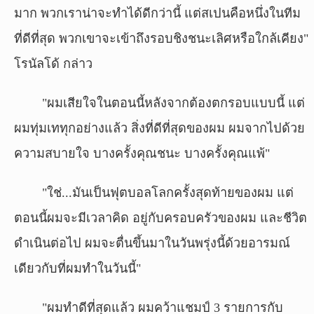
มาก พวกเราน่าจะทำได้ดีกว่านี้ แต่สเปนคือหนึ่งในทีม
ที่ดีที่สุด พวกเขาจะเข้าถึงรอบชิงชนะเลิศหรือใกล้เคียง"
โรนัลโด้ กล่าว
"ผมเสียใจในตอนนี้หลังจากต้องตกรอบแบบนี้ แต่
ผมทุ่มเททุกอย่างแล้ว สิ่งที่ดีที่สุดของผม ผมจากไปด้วย
ความสบายใจ บางครั้งคุณชนะ บางครั้งคุณแพ้"
"ใช่...มันเป็นฟุตบอลโลกครั้งสุดท้ายของผม แต่
ตอนนี้ผมจะมีเวลาคิด อยู่กับครอบครัวของผม และชีวิต
ดำเนินต่อไป ผมจะตื่นขึ้นมาในวันพรุ่งนี้ด้วยอารมณ์
เดียวกับที่ผมทำในวันนี้"
"ผมทำดีที่สุดแล้ว ผมคว้าแชมป์ 3 รายการกับ