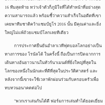
16 ทีมสุดท้าย ทว่าเจ้าตัวก็ภูมิใจที่ได้ทำหน้าที่อย่างสุด
ความสามารถแล้ว พร้อมชี้ว่าความสำเร็จในอดีตที่เขา
เคยพาทีมชาติคว้าแชมป์ยูโร 2016 นั้น มีคุณค่าและยิ่ง
ใหญ่ไม่แพ้ถ้วยแชมป์โลกเลยทีเดียว
การประกาศยืนยันอำลาเวทีฟุตบอลโลกอย่างเป็น
ทางการของ โรนัลโด้ ในครั้งนี้ ถือเป็นการปิดฉากการ
เดินทางอันยาวนานในทัวร์นาเมนต์ที่ยิ่งใหญ่ที่สุดใน
โลกของหนึ่งในนักเตะที่ดีที่สุดในประวัติศาสตร์ และ
หลังจากนี้เขาจะใช้เวลาพักผ่อนร่วมกับครอบครัวเพื่อ
ทบทวนอนาคตต่อไป
"พวกเราเล่นกันได้ดี ฟอร์มการเล่นทำได้ยอดเยี่ยม