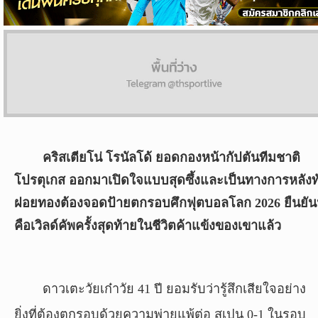
ผล
บอล
สด
Copyright
©
24
AUG
คริสเตียโน่ โรนัลโด้ ยอดกองหน้ากัปตันทีมชาติ
2017
โปรตุเกส ออกมาเปิดใจแบบสุดซึ้งและเป็นทางการหลังท
-
2026
ฝอยทองต้องจอดป้ายตกรอบศึกฟุตบอลโลก 2026 ยืนยันน
TH
คือเวิลด์คัพครั้งสุดท้ายในชีวิตค้าแข้งของเขาแล้ว
Sport
,
All
rights
reserved.
ดาวเตะวัยเก๋าวัย 41 ปี ยอมรับว่ารู้สึกเสียใจอย่าง
ยิ่งที่ต้องตกรอบด้วยความพ่ายแพ้ต่อ สเปน 0-1 ในรอบ