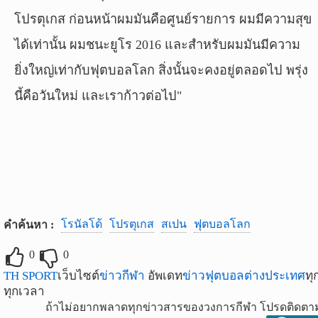
โปรตุเกส ก่อนหน้าผมมันคือศูนย์รายการ ผมมีความสุข
ได้เท่านั้น ผมชนะยูโร 2016 และสำหรับผมมันมีความ
ยิ่งใหญ่เท่ากับฟุตบอลโลก สิ่งนั้นจะคงอยู่ตลอดไป พรุ่ง
นี้คือวันใหม่ และเราก้าวต่อไป"
โรนัลโด้
โปรตุเกส
สเปน
ฟุตบอลโลก
คำค้นหา :
0
0
TH SPORT
เว็บไซต์
ข่าวกีฬา
อัพเดท
ข่าวฟุตบอลต่างประเทศ
ทุ
ทุกเวลา
ถ้าไม่อยากพลาดทุกข่าวสารของวงการกีฬา โปรดติดตาม