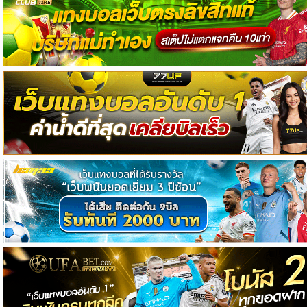
วิเคราะห์
บอล
วิเคราะห์
NFL
วิเคราะห์
NBA
ทีเด็ด
บอล
แกล
ล
อรี่
สาว
งาม