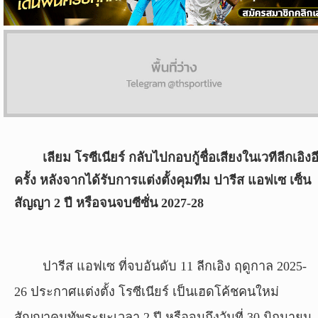
ผล
บอล
สด
Copyright
©
24
AUG
เลียม โรซีเนียร์ กลับไปกอบกู้ชื่อเสียงในเวทีลีกเอิงอ
2017
ครั้ง หลังจากได้รับการแต่งตั้งคุมทีม ปารีส แอฟเซ เซ็น
-
2026
สัญญา 2 ปี หรือจนจบซีซั่น 2027-28
TH
Sport
,
All
rights
ปารีส แอฟเซ ที่จบอันดับ 11 ลีกเอิง ฤดูกาล 2025-
reserved.
26 ประกาศแต่งตั้ง โรซีเนียร์ เป็นเฮดโค้ชคนใหม่
สัญญาคุมทัพระยะเวลา 2 ปี หรือจนถึงวันที่ 30 มิถุนายน