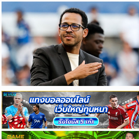
ข่าว
บอล
ไทย
ข่าว
ฟุตบอล
ต่าง
ประเทศ
ข่าว
NBA
ข่าว
NFL
คอ
ลัม
นิ
สต์