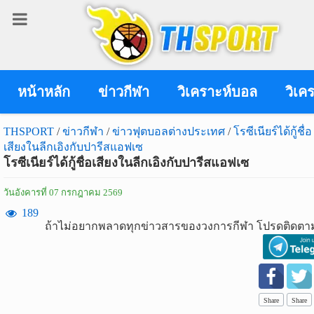
เข้า
สู่
ระบบ
หน้าหลัก
ข่าวกีฬา
วิเคราะห์บอล
วิเค
THSPORT
/
ข่าวกีฬา
/
ข่าวฟุตบอลต่างประเทศ
/
โรซีเนียร์ได้กู้ชื่อ
เสียงในลีกเอิงกับปารีสแอฟเซ
เข้าสู่ระบบ
โรซีเนียร์ได้กู้ชื่อเสียงในลีกเอิงกับปารีสแอฟเซ
เข้าสู่ระบบด้วย facebook
วันอังคารที่ 07 กรกฎาคม 2569
สมัคร
189
ถ้าไม่อยากพลาดทุกข่าวสารของวงการกีฬา โปรดติดตาม
สมาชิก
ข่าว
กีฬา
Share
Share