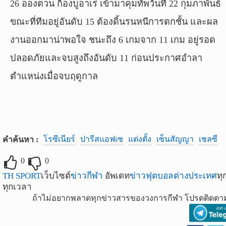
26 อองตวน ก็องบูอาเร่ เข้ามาคุมทัพวันที่ 22 กุมภาพันธ์
ขณะที่ทีมอยู่อันดับ 15 ต้องดิ้นรนหนีการตกชั้น และผล
งานออกมาน่าพอใจ ชนะถึง 6 เกมจาก 11 เกม อยู่รอด
ปลอดภัยและจบสูงถึงอันดับ 11 ก่อนประกาศอำลา
ตำแหน่งเมื่อจบฤดูกาล
โรซีเนียร์
ปารีสแอฟเซ
แต่งตั้ง
เซ็นสัญญา
เชลซี
คำค้นหา :
0
0
TH SPORT
เว็บไซต์
ข่าวกีฬา
อัพเดท
ข่าวฟุตบอลต่างประเทศ
ทุ
ทุกเวลา
ถ้าไม่อยากพลาดทุกข่าวสารของวงการกีฬา โปรดติดตาม