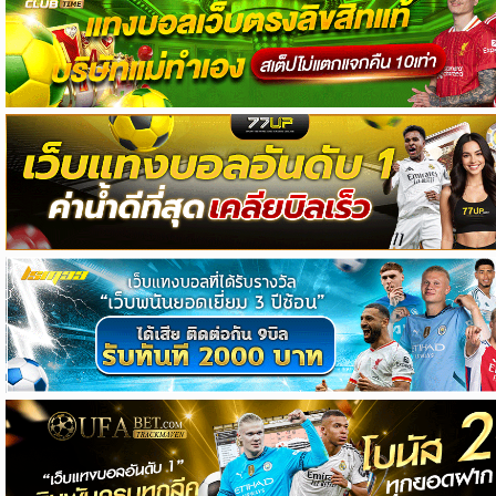
วิเคราะห์
บอล
วิเคราะห์
NFL
วิเคราะห์
NBA
ทีเด็ด
บอล
แกล
ล
อรี่
สาว
งาม