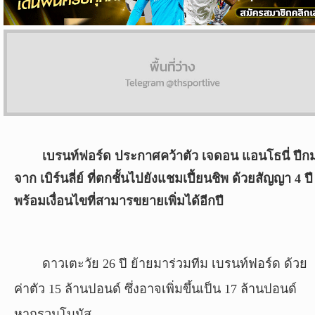
ผล
บอล
สด
Copyright
©
24
AUG
เบรนท์ฟอร์ด ประกาศคว้าตัว เจดอน แอนโธนี่ ปีก
2017
จาก เบิร์นลี่ย์ ที่ตกชั้นไปยังแชมเปี้ยนชิพ ด้วยสัญญา 4 ปี
-
2026
พร้อมเงื่อนไขที่สามารขยายเพิ่มได้อีกปี
TH
Sport
,
All
rights
ดาวเตะวัย 26 ปี ย้ายมาร่วมทีม เบรนท์ฟอร์ด ด้วย
reserved.
ค่าตัว 15 ล้านปอนด์ ซึ่งอาจเพิ่มขึ้นเป็น 17 ล้านปอนด์
หากรวมโบนัส