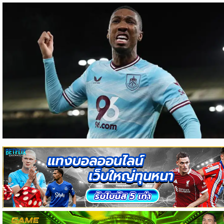
ข่าว
บอล
ไทย
ข่าว
ฟุตบอล
ต่าง
ประเทศ
ข่าว
NBA
ข่าว
NFL
คอ
ลัม
นิ
สต์