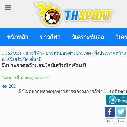
เข้า
สู่
ระบบ
หน้าหลัก
ข่าวกีฬา
วิเคราะห์บอล
วิเค
THSPORT
/
ข่าวกีฬา
/
ข่าวฟุตบอลต่างประเทศ
/
ผึ้งประกาศคว้า
นโธนี่เสริมปีกเซ็น4ปี
เข้าสู่ระบบ
ผึ้งประกาศคว้าแอนโธนี่เสริมปีกเซ็น4ปี
เข้าสู่ระบบด้วย facebook
วันอังคารที่ 07 กรกฎาคม 2569
สมัคร
262
ถ้าไม่อยากพลาดทุกข่าวสารของวงการกีฬา โปรดติดตาม
สมาชิก
ข่าว
กีฬา
Share
Share