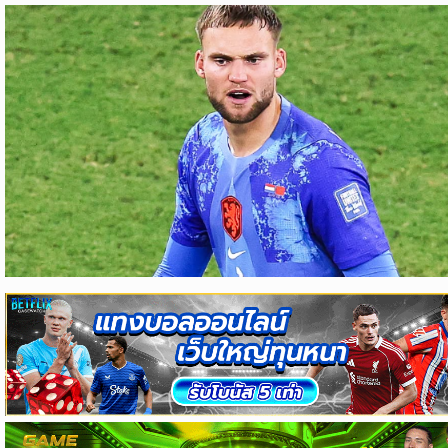
ข่าว
บอล
ไทย
ข่าว
ฟุตบอล
ต่าง
ประเทศ
ข่าว
NBA
ข่าว
NFL
คอ
ลัม
นิ
สต์