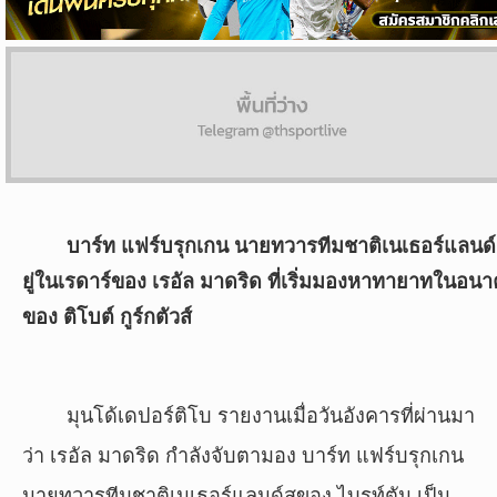
ผล
บอล
สด
Copyright
©
24
AUG
บาร์ท แฟร์บรุกเกน นายทวารทีมชาติเนเธอร์แลนด
2017
ยู่ในเรดาร์ของ เรอัล มาดริด ที่เริ่มมองหาทายาทในอน
-
2026
ของ ติโบต์ กูร์กตัวส์
TH
Sport
,
All
rights
มุนโด้เดปอร์ติโบ รายงานเมื่อวันอังคารที่ผ่านมา
reserved.
ว่า เรอัล มาดริด กำลังจับตามอง บาร์ท แฟร์บรุกเกน
นายทวารทีมชาติเนเธอร์แลนด์สของ ไบรท์ตัน เป็น