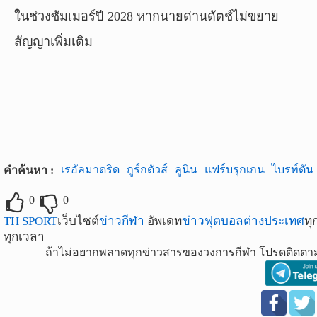
ในช่วงซัมเมอร์ปี 2028 หากนายด่านดัตช์ไม่ขยาย
สัญญาเพิ่มเติม
เรอัลมาดริด
กูร์กตัวส์
ลูนิน
แฟร์บรุกเกน
ไบรท์ตัน
คำค้นหา :
0
0
TH SPORT
เว็บไซต์
ข่าวกีฬา
อัพเดท
ข่าวฟุตบอลต่างประเทศ
ทุ
ทุกเวลา
ถ้าไม่อยากพลาดทุกข่าวสารของวงการกีฬา โปรดติดตาม