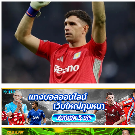
ข่าว
บอล
ไทย
ข่าว
ฟุตบอล
ต่าง
ประเทศ
ข่าว
NBA
ข่าว
NFL
คอ
ลัม
นิ
สต์