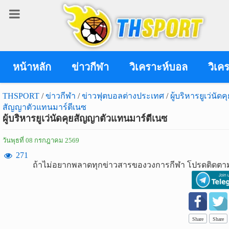
เข้า
สู่
ระบบ
หน้าหลัก
ข่าวกีฬา
วิเคราะห์บอล
วิเค
THSPORT
/
ข่าวกีฬา
/
ข่าวฟุตบอลต่างประเทศ
/
ผู้บริหารยูเว่นัดคุ
สัญญาตัวแทนมาร์ตีเนซ
เข้าสู่ระบบ
ผู้บริหารยูเว่นัดคุยสัญญาตัวแทนมาร์ตีเนซ
เข้าสู่ระบบด้วย facebook
วันพุธที่ 08 กรกฎาคม 2569
สมัคร
271
ถ้าไม่อยากพลาดทุกข่าวสารของวงการกีฬา โปรดติดตาม
สมาชิก
ข่าว
กีฬา
Share
Share