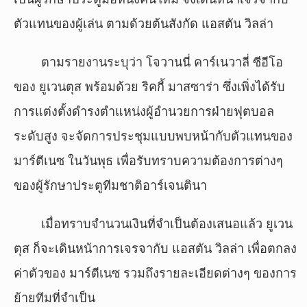
ตัวแทนของผู้เล่น ตามด้วยต้นสังกัด แอสตัน วิลล่า
ตามรายงานระบุว่า โจวานนี่ คาร์เนวาลี่ ซีอีโอ
ของ ยูเวนตุส พร้อมด้วย ริคกี้ มาสซาร่า ซึ่งเพิ่งได้รับ
การแต่งตั้งดำรงตำแหน่งผู้อำนวยการฝ่ายฟุตบอล
ระดับสูง จะจัดการประชุมแบบพบหน้ากับตัวแทนของ
มาร์ตีเนซ ในวันพุธ เพื่อรับทราบความต้องการต่างๆ
ของผู้รักษาประตูทีมชาติอาร์เจนตินา
เมื่อทราบจำนวนเงินที่จำเป็นต้องเสนอแล้ว ยูเวน
ตุส ก็จะเดินหน้าการเจรจากับ แอสตัน วิลล่า เพื่อตกลง
ค่าตัวของ มาร์ตีเนซ รวมถึงรายละเอียดต่างๆ ของการ
ย้ายทีมที่จำเป็น