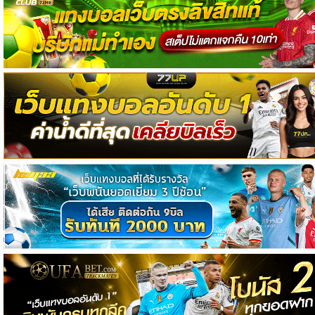
วิเคราะห์
บอล
วิเคราะห์
NFL
วิเคราะห์
NBA
ทีเด็ด
บอล
แกล
ล
อรี่
สาว
งาม