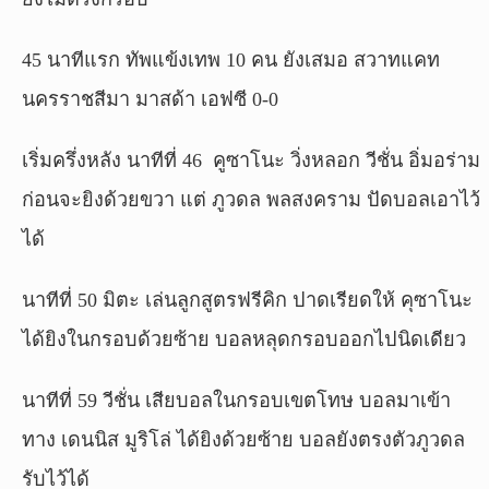
45 นาทีแรก ทัพแข้งเทพ 10 คน ยังเสมอ สวาทแคท
นครราชสีมา มาสด้า เอฟซี 0-0
เริ่มครึ่งหลัง นาทีที่ 46 คูซาโนะ วิ่งหลอก วีชั่น อิ่มอร่าม
ก่อนจะยิงด้วยขวา แต่ ภูวดล พลสงคราม ปัดบอลเอาไว้
ได้
นาทีที่ 50 มิตะ เล่นลูกสูตรฟรีคิก ปาดเรียดให้ คุซาโนะ
ได้ยิงในกรอบด้วยซ้าย บอลหลุดกรอบออกไปนิดเดียว
นาทีที่ 59 วีชั่น เสียบอลในกรอบเขตโทษ บอลมาเข้า
ทาง เดนนิส มูริโล่ ได้ยิงด้วยซ้าย บอลยังตรงตัวภูวดล
รับไว้ได้