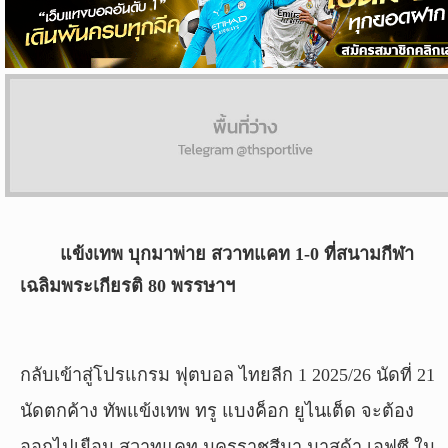
ผล
บอล
สด
Copyright
©
24
AUG
2017
แข้งเทพ บุกมาพ่าย สวาทแคท 1-0 ที่สนามกีฬา
-
2026
เฉลิมพระเกียรติ 80 พรรษาฯ
TH
Sport
,
All
rights
กลับเข้าสู่โปรแกรม ฟุตบอล ไทยลีก 1 2025/26 นัดที่ 21
reserved.
นัดตกค้าง ทัพแข้งเทพ ทรู แบงค็อก ยูไนเต็ด จะต้อง
ออกไปเยือน สวาทแคท นครราชสีมา มาสด้า เอฟซี ใน