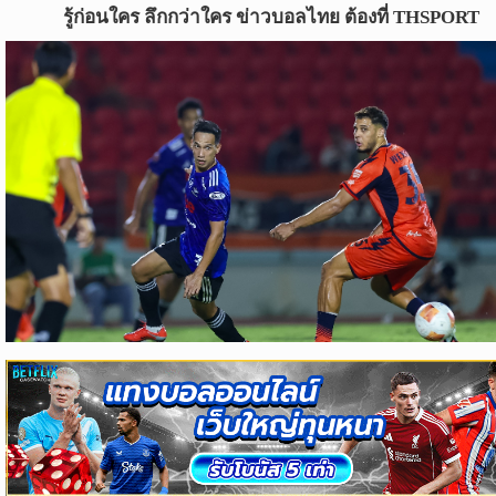
ข่าว
รู้ก่อนใคร ลึกกว่าใคร ข่าวบอลไทย ต้องที่ THSPORT
บอล
ไทย
ข่าว
ฟุตบอล
ต่าง
ประเทศ
ข่าว
NBA
ข่าว
NFL
คอ
ลัม
นิ
สต์