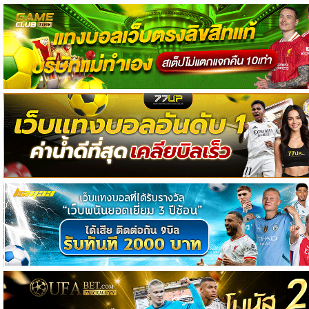
วิเคราะห์
บอล
วิเคราะห์
NFL
วิเคราะห์
NBA
ทีเด็ด
บอล
แกล
ล
อรี่
สาว
งาม