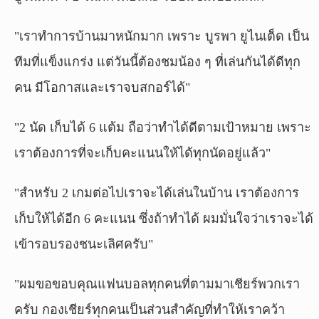
"เราทำการบ้านมาหนักมาก เพราะ บูรพา ยูไนเต็ด เป็น
ทีมที่แข็งแกร่ง แต่วันนี้ต้องชมน้อง ๆ ที่เล่นกันได้ดีทุก
คน มีโอกาสและเราจบสกอร์ได้"
"2 นัด เก็บได้ 6 แต้ม ถือว่าทำได้ดีตามเป้าหมาย เพราะ
เราต้องการที่จะเก็บคะแนนให้ได้ทุกนัดอยู่แล้ว"
"สำหรับ 2 เกมต่อไปเราจะได้เล่นในบ้าน เราต้องการ
เก็บให้ได้อีก 6 คะแนน ซึ่งถ้าทำได้ ผมมั่นใจว่าเราจะได้
เข้ารอบรองชนะเลิศครับ"
"ผมขอขอบคุณแฟนบอลทุกคนที่ตามมาเชียร์พวกเรา
ครับ กองเชียร์ทุกคนเป็นส่วนสำคัญที่ทำให้เราคว้า