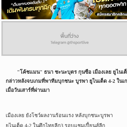
ผล
บอล
สด
Copyright
©
24
AUG
2017
"โค้ชแมน" ธนา ชะนะบุตร กุนซือ เมืองเลย ยูไนเต
-
2026
กล่าวหลังจบเกมที่พาทีมบุกชนะ บูรพา ยูไนเต็ด 4-2 ในเ
TH
เมื่อวันเสาร์ที่ผ่านมา
Sport
,
All
rights
reserved.
เมืองเลย ยังโชว์ผลงานร้อนแรง หลังบุกชนะบูรพา
ยูไนเต็ด 4-2 ในศึกไทยลีก3 รอบแชมเปี้ยนส์ลีก