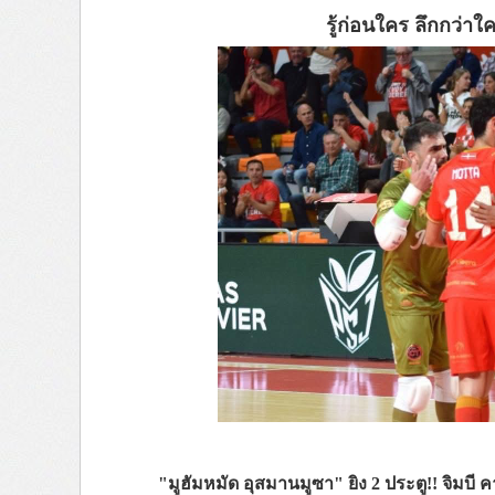
รู้ก่อนใคร ลึกกว่า
"มูฮัมหมัด อุสมานมูซา" ยิง 2 ประตู!! จิมบี ค