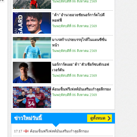
วันพฤหัสบดีที่ 06 สิงหาคม 2569
"ต้า"อำนวยอวยชัยนอร์การ์ดไปดี
ทอฟฟี่
วันพฤหัสบดีที่ 06 สิงหาคม 2569
มาเรสก้าเปรยบรรจุไรส์ในแผนซีซั่น
หน้า
วันพฤหัสบดีที่ 06 สิงหาคม 2569
นอร์การ์ดเผย"ต้า"ตัวเชียร์ซบตักเอฟ
เวอร์ตัน
วันพฤหัสบดีที่ 06 สิงหาคม 2569
ค้อนเซ็นฟรีเฟลท์มันเสริมเก๋าลุยลีกรอง
วันพฤหัสบดีที่ 06 สิงหาคม 2569
ข่าวใหม่วันนี้
ดูทั้งหมด
ค้อนเซ็นฟรีเฟลท์มันเสริมเก๋าลุยลีกรอง
17:17