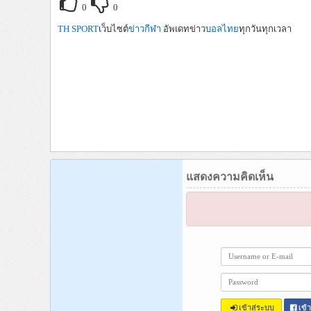
0
0
TH SPORT
เว็บไซต์
ข่าวกีฬา
อัพเดทข่าว
บอลไทย
ทุกวันทุกเวลา
แสดงความคิดเห็น
เข้าสู่ระบบ
เข้