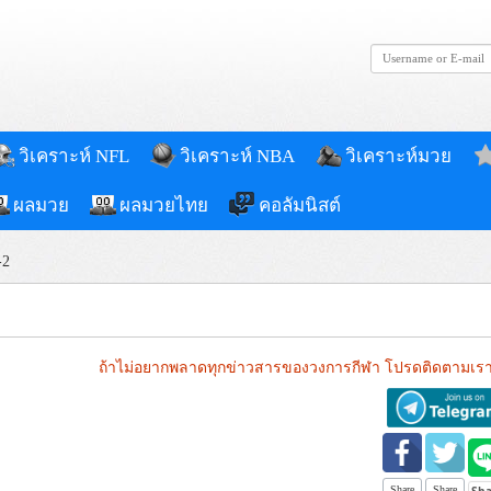
วิเคราะห์ NFL
วิเคราะห์ NBA
วิเคราะห์มวย
ผลมวย
ผลมวยไทย
คอลัมนิสต์
-2
ถ้าไม่อยากพลาดทุกข่าวสารของวงการกีฬา โปรดติดตามเรา
Share
Share