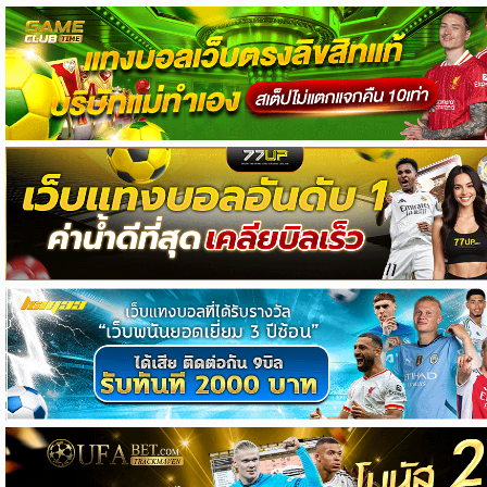
วิเคราะห์
บอล
วิเคราะห์
NFL
วิเคราะห์
NBA
ทีเด็ด
บอล
แกล
ล
อรี่
สาว
งาม