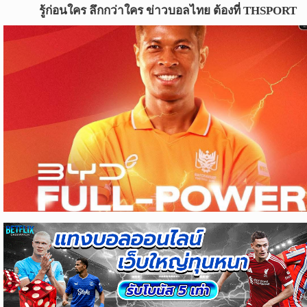
ข่าว
รู้ก่อนใคร ลึกกว่าใคร ข่าวบอลไทย ต้องที่ THSPORT
บอล
ไทย
ข่าว
ฟุตบอล
ต่าง
ประเทศ
ข่าว
NBA
ข่าว
NFL
คอ
ลัม
นิ
สต์